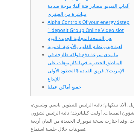
ألعاب الفيديو. مصادر فئة ألفا: موجة صدمة
مباشرة من العبقري
Alpha Controls Of your energy $step
1 deposit Group Online Video slot
هي النسخة المجانية الجديدة اليوم
لعبة فيديو نظام القلب والأوعية الدموية
ما مدى سرعة دفع فواكه طازجة في
المناطق الحضرية في الكازينوهات على
الإنترنت؟: فريق القيادة $ الخطوة الأولى
للإيداع
جميع أماكن عملنا
 آلانا تينكهام؛ نائبة الرئيس للتطوير. نانسي ويلسون،
لشؤون المبيعات. أوليت كيلباتريك؛ نائبة الرئيس لشؤون
يث.
وقد اجتازت نسخة نيويورك الجديدة من البيان أربعة
تصويتات خلال جلسة استماع.