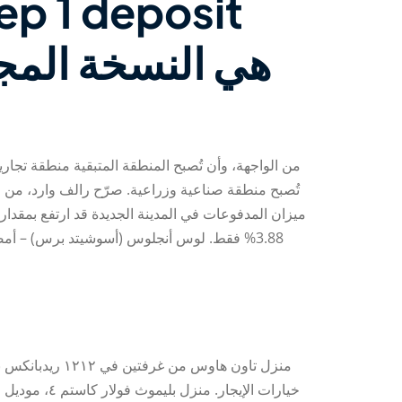
ep 1 deposit
تُصبح منطقة صناعية وزراعية. صرّح رالف وارد، من م
3.88% فقط. لوس أنجلوس (أسوشيتد برس) – أم
منزل تاون هاو