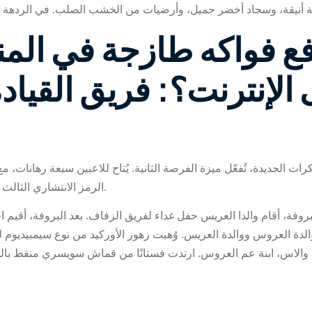
ع فواكه طازجة في الم
الإنترنت؟: فريق القياد
 الجديدة، تُفعّل ميزة الفرصة الثانية. يُتاح للاعبين سبعة رهانات، م
الرمز الانتشاري الثالث باستمرار دورات مجانية بنسبة 100% أو مكافأة سريعة.
بروفة، أقام والدا العريس حفل غداء لفريق الزفاف. بعد البروفة، أقيم 
لدة العروس ووالدة العريس. وُهبت زهور الأوركيد من نوع سيمبيديوم 
والاس، ابنة عم العروس. ارتدت فستانًا من قماش سويسري منقط باللو