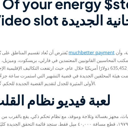
 Of your energy $st
up Online Video slot
من الواجهة، وأن تُصبح المنطقة المتبقية منطقة تجارية، وأن
muchbetter payment
يُفترض أن تُعاد تقسيم المناطق على بُعد 400 قدم
كتب المحاسبين القانونيين المعتمدين في فارلي، بريسكوت، وميزيل، ب
ميزان المدفوعات في المدينة الجديدة قد ارتفع بمقدار 635,452 دولارًا أمريكيًا خلال عام، حيث ارتفعت التكاليف الإ
ضت هيئة المحلفين الجديدة في قضية التشهير التي استمرت ساعة جزءً
الأولى المثيرة للجدل لتقديم القضية الجديدة للحكم. تُعتبر هذه المغامرة الجديدة بمثابة سيرة ذاتية إلى حد ما.
لعبة فيديو نظام القلب
س من غرفتين في ١٢١٢ ريدبانكس باث، مجهز بغسالة وثلاجة وموقد، مع نظام تحكم ذكي. يقع 
خيارات الإيجار. منزل بليموث فولار كاستم ٤، موديل ١٩٧٩، قطع مسافة ٤٠,٠٠٠