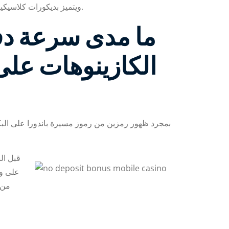
ويتميز بديكورات كلاسيكية أنيقة، وسجاد أخضر جميل، وأرضيات من الخشب الصلب. في الردهة وغرفة الطعام، ستشعر براحة أكبر بفضل رحابة منزلك.
ما مدى سرعة دف
الكازينوهات على 
بمجرد ظهور رمزين من رموز مسيرة باندورا على البكرات
قبل ال
على وا
من 