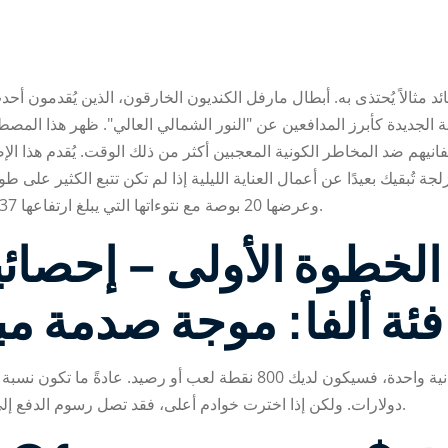
د مثالاً يُحتذى به. أبطال مارفل الكنديون الخارقون، الذين يُقدمون أح
فانيهم ضد المخاطر الكونية المعجبين أكثر من ذلك الوقت. يُقدم هذا ال
وعرضها 20 بوصة مع نتوءاتها التي يبلغ ارتفاعها 1.37 بوصة ويمكن أيضًا خفضها إلى 13 بوصة داخل السفر.
الخطوة الأولى – إحصائي
ئة ألفا: موجة صدمة م
دولارات. ولكن إذا اخترت خوادم أعلى، فقد تصل رسوم الدفع إلى 98%، وهي أفضل بنسبة 9% من رسوم خوادم البنس.