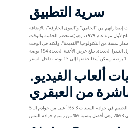
سرية التطبيق
دث إصداراتهم من "الحامي" و"القوى الخارقة"، بالإضافة
إلى ساسكواتش وأورورا، قد اعتُبروا "ألفا" رمزًا للمكانة الجديدة كأبرز المدافعين عن "النور الشمالي العالي". ظهر هذا المصطلح لأول مرة عام ١٩٧٩، وهو يُستحضر الحكمة والوقت
إصدار لمسة من التكنولوجيا "القديمة"، ولكنه في الوقت
نفسه حزمة مُثبتة تُعرف بفعاليتها. هذا ما تحتاجه لمزلجة تُبقيك بعيدًا عن أعمال العناية الليلية إذا لم تكن تتبع الكثير على طول التندرا الجديدة. يبلغ عرض الأغنية الجديدة 154 بوصة
ات ألعاب الفيديو.
باشرة من العبقري
عندما يكون لديك 100 دولار على الجهاز، وتلعب بميزانية واحدة، فسيكون لديك 800 نقطة لعب أو رصيد. عادةً ما تكون نسبة الخصم في خوادم السنتات 3-5% أعلى من خوادم الـ 5