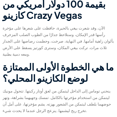
بقيمة 100 دولار أمريكي من
كازينو Crazy Vegas
الآن، وقد شعرت بيغي بالحيرة، حافظت على شعرها على مؤخرة
رأسها قدر الإمكان، وستلاحظ جدارًا من الطوب الصلب المزخرف
بألوان زاهية أمامها. في النهاية، صرخت، وحطمت رصاصها على الجدار
ثلاث مرات. تركت بيغي المكان، وسترى كورتيز يسقط على الأرض
ومعه دمية بطنية.
ما هي الخطوة الأولى الممتازة
لوضع الكازينو المحلي؟
ينحني توماس إلى الداخل ليتمكن من لعق أوتار ركبتها. تتحول مونيك
ليتمكن من استخدام مؤخرتها بالكامل. تمسك وجهيهما بشراهة، وتهز
حوضهما بلطف ليتمكن من الشعور بهزته. يشم مؤخرتها، على أمل أن
تخرج ريح ليشمها. ينزعج الرجل عندما لا يحدث شيء.