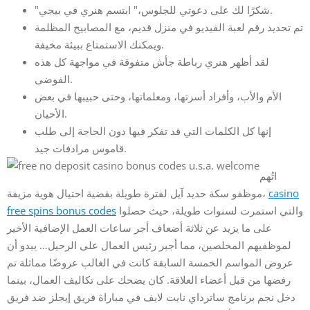
"شكرًا لك على دعوتي للجلوس،" ابتسم هنري في بيجي.
تم تحديد رقم لعبة الفيديو في منزل قديم، مع المصابيح المظلمة
ويمكنك الاستمتاع ببيئة مخيفة.
لقد أظهر هنري رباطة جأش متفوقة في مواجهة كل هذه
الفوضى.
الأم والأب، وأفراد أسرتها، ومعلماتها، وحتى حبيبها في بعض
الأحيان.
إنها كل الكلمات التي قد تفكر فيها دون الحاجة إلى طلب
قاموس مرادفات جيد.
اتُهم
casino
موظفو سكة حديد آيل لفترة طويلة بقضية احتيال هوية مزيفة،
والتي استمرت لسنوات طويلة، حيث حصلوا
free spins bonus codes
على ما يزيد عن ثلاثة أضعاف أجر ساعات العمل الإضافية الأخير
لموظفيهم المخلصين، مما أجبر رئيس العمال على الرحيل… يبدو أن
عروض المواسم الخمسة السابقة كانت في الغالب عروضًا مماثلة تم
رفضها من قبل أعضاء العلاقة. كان يضحك على تكاليف العمال، بينما
دخل نجم برنامج ساترداي نايت لايف في مباراة فريق إيجلز ضد فريق