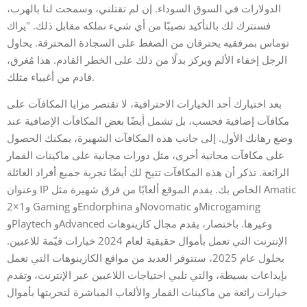
الدولارات في السوق السوداء. إن لم تقتلني، وسمحت لنا بالهرب،
فسنترك لك بالتأكيد نصيبًا من أي شيء نملكه مقابل ذلك. "يراك
توماس بمرفقيه يحترقان من الضغط على السجادة المحترقة. يحاول
الرجل إخفاء الألم ويركز بدلًا من ذلك على الخطر القادم. هذا مُغرق،
قادم من أغبياء مثلك.
بعد اختيارك أحد الخيارات الاحترافية، لا تقتصر مزايا المكافآت على
مكافآت إضافية فحسب، بل تشمل أيضًا بعض المكافآت الإضافية عند
وضع رهانك الأول. إلى جانب هذه المكافآت الشهيرة، يمكنك الحصول
على مكافآت مجانية أخرى، مثل دورات مجانية على ماكينات القمار
الرائعة. تذكر أن هذه المكافآت تتيح لك أيضًا تجربة جميع أفراد العائلة
وعنوان IP الخاص بك. يقدم الموقع ألعابًا من فرق شهيرة مثل Amatic
و1×2 Gaming وEndorphina وNovomatic وMicrogaming
وPlaytech وAdvanced وغيرها. باختصار، يقدم مجال كازينوهات
الإنترنت التي تعمل بأموال حقيقية لعام 2024 خيارات قيّمة للاعبين.
بحلول عام 2025، ستتوفر العديد من مواقع الكازينوهات التي تعمل
بإيداعات بسيطة، والتي تلبي احتياجات اللاعبين عبر الإنترنت، وتقدم
خيارات رائعة من ماكينات القمار والألعاب المباشرة لتجربتها بأموال