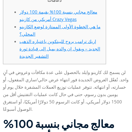
دعامات
معالج مجاني بنسبة 100% بقيمة 100 دولار
أمريكي من كازينو Crazy Vegas
ما هي الخطوة الأولى الممتازة لوضع الكازينو
المحلي؟
إريك ترامب يروج للبيتكوين باعتباره الذهب
الجديد – ويقول إن والده يميل إلى قيادة ثورة
التشفير الجديدة
لن يسمح لك كازينو وايلد بالحصول على عدة مكافآت وعروض في آنٍ
واحد. تُفعّل العروض الجديدة فور انتهاء عرض حالي/ساري المفعول، أو
خسارته، أو انتهائه.
تتوفر عمليات توزيع العملات المشفرة خلال يوم أو
يومين بدون رسوم، حتى في حال كانت عمليات التفتيش أقل من
1500 دولار أمريكي، أو كانت الرسوم 50 دولارًا أمريكيًا، أو استغرق
الوصول أسبوعًا.
معالج مجاني بنسبة 100%