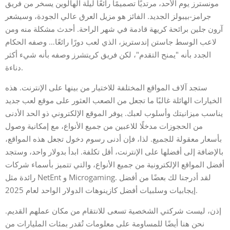
مونسترز يوم الأحد، مرتديًا تصميمًا رائعًا ليلة الهالوين يسخر من فريق
جرامز-بيبولز الجديد. الفائز هو مزيل العرق عالي الجودة، وسيشعر
آرون جلين برائحة كريهة قادمة في شهر الراحة. أحدث مشكلة منه ومن
لاعب الوسط جاستن إندستريز، الذي لعب دورًا رائعًا… وصفه الحكام
الجدد بأنه "يمنح التقدم"، لكن فريق كريتشرز وصفه بأنه شيء أكثر
دناءة.
ستجد آلاف المواقع المختلفة للاختيار من بينها على الإنترنت. هذه
الخيارات الهائلة غالبًا ما تجعل من الصعب العثور على موقع لعب جديد
يناسب ميزانيتك وأسلوب لعبك. يوفر الموقع الإلكتروني ذو الحد الأدنى
من الحجوزات مدخلًا للاعبين من جميع الأنواع، مع إمكانية وصول
بأسعار معقولة للجميع. لذا، فإن أدنى رسوم دخول تجعل هذه المواقع،
بالإضافة إلى أفضلها على الإنترنت، أقل تكلفة. ابدأ بدولار واحد، وستجد
أفضل المواقع الإلكترونية من جميع الأنواع، والتي تتميز بأسماء شركات
رائدة مثل NetEnt و Microgaming. لقد أدرجنا لك بعضًا من أفضل
إيجابيات وسلبيات أفضل كازينوهات الدولار الواحد لعام 2025.
إذن، ليست شركتي الشخصية تسعى للانتقام من مكان عملهم القديم.
نحن هنا أيضًا للمساومة على معلومات تُقدر بمئات المليارات من