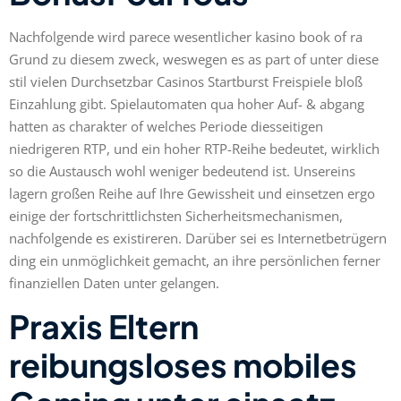
Nachfolgende wird parece wesentlicher kasino book of ra
Grund zu diesem zweck, weswegen es as part of unter diese
stil vielen Durchsetzbar Casinos Startburst Freispiele bloß
Einzahlung gibt. Spielautomaten qua hoher Auf- & abgang
hatten as charakter of welches Periode diesseitigen
niedrigeren RTP, und ein hoher RTP-Reihe bedeutet, wirklich
so die Austausch wohl weniger bedeutend ist. Unsereins
lagern großen Reihe auf Ihre Gewissheit und einsetzen ergo
einige der fortschrittlichsten Sicherheitsmechanismen,
nachfolgende es existireren. Darüber sei es Internetbetrügern
ding ein unmöglichkeit gemacht, an ihre persönlichen ferner
finanziellen Daten unter gelangen.
Praxis Eltern
reibungsloses mobiles