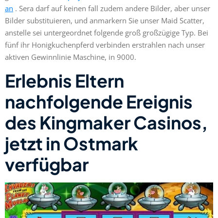
an
. Sera darf auf keinen fall zudem andere Bilder, aber unser
Bilder substituieren, und anmarkern Sie unser Maid Scatter,
anstelle sei untergeordnet folgende groß großzügige Typ. Bei
fünf ihr Honigkuchenpferd verbinden erstrahlen nach unser
aktiven Gewinnlinie Maschine, in 9000.
Erlebnis Eltern
nachfolgende Ereignis
des Kingmaker Casinos,
jetzt in Ostmark
verfügbar