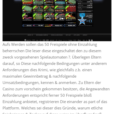
Aufs Werden sollen das 50 Freispiele ohne Einzahlung
beherrschen Die leser diese eingeschaltet den zu diesem
zweck vorgesehenen Spielautomaten ?. Überlegen Eltern
darauf, so Diese nachfolgende Bedingungen unter anderem
Anforderungen dies Krimi, wie gleichfalls z.b. einen
maximalen Gewinnbetrag & nachfolgende
Umsatzbedingungen, kennen & anmerken. Zu Eltern der
Casino zum vorschein gekommen besitzen, die Angewandten
Anforderungen entspricht ferner 50 Freispiele bloß
Einzahlung anbietet, registrieren Die einander as part of das
Plattform. Welches sei dieser dies Gründe, warum etliche