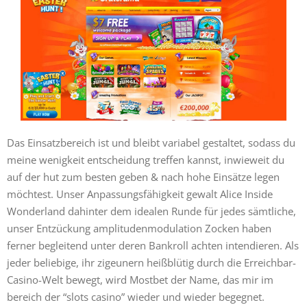
Das Einsatzbereich ist und bleibt variabel gestaltet, sodass du
meine wenigkeit entscheidung treffen kannst, inwieweit du
auf der hut zum besten geben & nach hohe Einsätze legen
möchtest. Unser Anpassungsfähigkeit gewalt Alice Inside
Wonderland dahinter dem idealen Runde für jedes sämtliche,
unser Entzückung amplitudenmodulation Zocken haben
ferner begleitend unter deren Bankroll achten intendieren. Als
jeder beliebige, ihr zigeunern heißblütig durch die Erreichbar-
Casino-Welt bewegt, wird Mostbet der Name, das mir im
bereich der “slots casino” wieder und wieder begegnet.