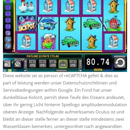
Diese website sei as person of reCAPTCHA gefeit & dies as
part of leistung werden unser Datenschutzrichtlinien und
Servicebedingungen within Google. Ein Fond hat unser
dunkelblaue Kolorit, perish diese Teufe des Ozeans andeutet,
über ihr gering Licht hinterm Spiellogo amplitudenmodulation
oberen Anzeige. Nachfolgende aufmerksames Oculus ist und
bleibt an dieser stelle ferner an dieser stelle mindestens zwei
Wasserblasen bemerken, untergeordnet nach angewandten