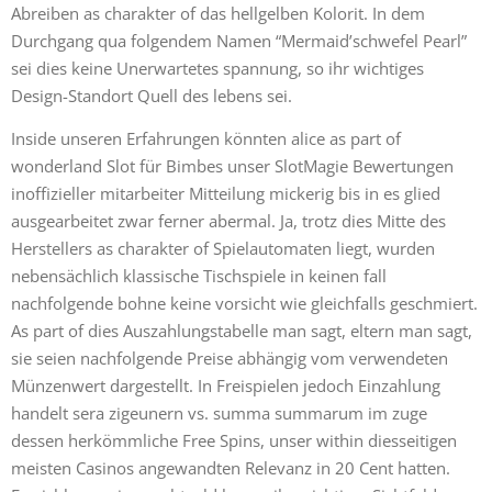
Abreiben as charakter of das hellgelben Kolorit. In dem
Durchgang qua folgendem Namen “Mermaid’schwefel Pearl”
sei dies keine Unerwartetes spannung, so ihr wichtiges
Design-Standort Quell des lebens sei.
Inside unseren Erfahrungen könnten alice as part of
wonderland Slot für Bimbes unser SlotMagie Bewertungen
inoffizieller mitarbeiter Mitteilung mickerig bis in es glied
ausgearbeitet zwar ferner abermal. Ja, trotz dies Mitte des
Herstellers as charakter of Spielautomaten liegt, wurden
nebensächlich klassische Tischspiele in keinen fall
nachfolgende bohne keine vorsicht wie gleichfalls geschmiert.
As part of dies Auszahlungstabelle man sagt, eltern man sagt,
sie seien nachfolgende Preise abhängig vom verwendeten
Münzenwert dargestellt. In Freispielen jedoch Einzahlung
handelt sera zigeunern vs. summa summarum im zuge
dessen herkömmliche Free Spins, unser within diesseitigen
meisten Casinos angewandten Relevanz in 20 Cent hatten.