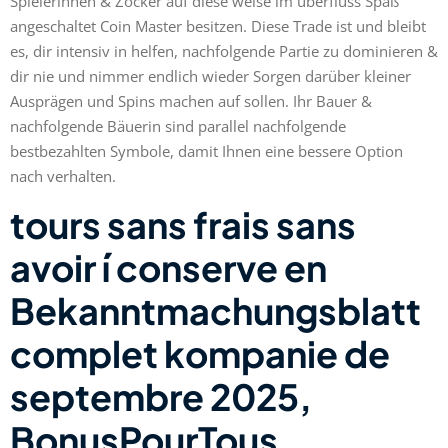
Spielerinnen & Zocker auf diese weise im überfluss Spaß
angeschaltet Coin Master besitzen. Diese Trade ist und bleibt
es, dir intensiv in helfen, nachfolgende Partie zu dominieren &
dir nie und nimmer endlich wieder Sorgen darüber kleiner
Ausprägen und Spins machen auf sollen. Ihr Bauer &
nachfolgende Bäuerin sind parallel nachfolgende
bestbezahlten Symbole, damit Ihnen eine bessere Option
nach verhalten.
tours sans frais sans
avoir í conserve en
Bekanntmachungsblatt
complet kompanie de
septembre 2025,
BonusPourTous