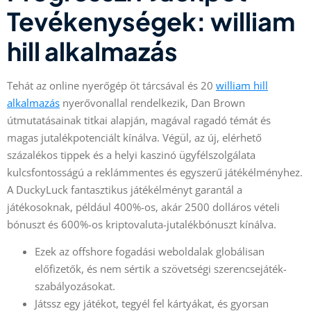
Tevékenységek: william
hill alkalmazás
Tehát az online nyerőgép öt tárcsával és 20
william hill
alkalmazás
nyerővonallal rendelkezik, Dan Brown
útmutatásainak titkai alapján, magával ragadó témát és
magas jutalékpotenciált kínálva. Végül, az új, elérhető
százalékos tippek és a helyi kaszinó ügyfélszolgálata
kulcsfontosságú a reklámmentes és egyszerű játékélményhez.
A DuckyLuck fantasztikus játékélményt garantál a
játékosoknak, például 400%-os, akár 2500 dolláros vételi
bónuszt és 600%-os kriptovaluta-jutalékbónuszt kínálva.
Ezek az offshore fogadási weboldalak globálisan
előfizetők, és nem sértik a szövetségi szerencsejáték-
szabályozásokat.
Játssz egy játékot, tegyél fel kártyákat, és gyorsan