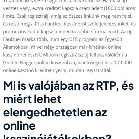
1000 dolláros veszteségbiztosítást is köthetsz. Ha másnap
vesztes vagy, extra kreditet kapsz a számládért (1000 dolláros
limit). Csak regisztrálj, amíg az összes linkünk meg nem felel,
és nézd meg a friss FanDeul Kaszinóról szóló jelentésünket, és
promóciós kódot kapsz minden további információért. Az új
FanDuel márka több, mint egy DFS program az Egyesült
Államokban, mivel négy országban már kínálnak online
kaszinó rendszert. Miután regisztrálsz új felhasználóként a
Golden Nugget online kaszinóban, lehetőséged lesz 100 000
online kaszinó kreditet nyerni, miután regisztráltál.
Mi is valójában az RTP, és
miért lehet
elengedhetetlen az
online
kaszinójátékokban?