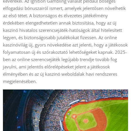
keverékei. Az Ignition Gambling vállalat például bőséges
elfogadási bónuszairól ismert, amelyek jelentősen növelhetik
az első tétet. A biztonságos és élvezetes játékélmény
érdekében elengedhetetlen annak biztosítása, hogy az új
kaszinó hivatalos szerencsejáték-hatóságok által hitelesített
legyen, és biztonságosabb jutalékokat fizessen. Az online
kaszinóvilág új, gyors növekedése azt jelenti, hogy a játékosok
folyamatosan új és szórakoztató lehetőségeket kapnak. 2025-
ben az online szerencsejáték legújabb trendje tovább fog
javulni, ami jelentős előrelépéseket jelent a játékosok
élményében és az új kaszinó weboldalak havi rendszeres
megjelenésében.