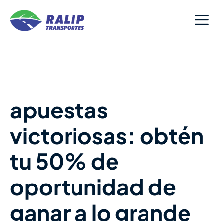
apuestas
victoriosas: obtén
tu 50% de
oportunidad de
ganar a lo grande