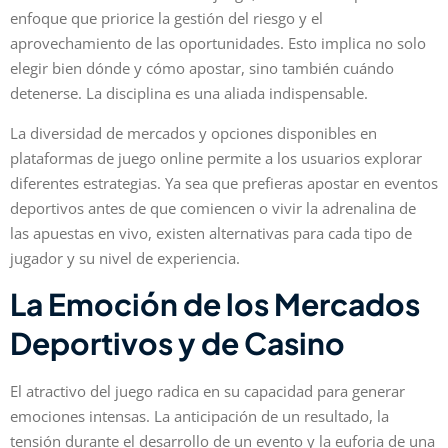
enfoque que priorice la gestión del riesgo y el
aprovechamiento de las oportunidades. Esto implica no solo
elegir bien dónde y cómo apostar, sino también cuándo
detenerse. La disciplina es una aliada indispensable.
La diversidad de mercados y opciones disponibles en
plataformas de juego online permite a los usuarios explorar
diferentes estrategias. Ya sea que prefieras apostar en eventos
deportivos antes de que comiencen o vivir la adrenalina de
las apuestas en vivo, existen alternativas para cada tipo de
jugador y su nivel de experiencia.
La Emoción de los Mercados
Deportivos y de Casino
El atractivo del juego radica en su capacidad para generar
emociones intensas. La anticipación de un resultado, la
tensión durante el desarrollo de un evento y la euforia de una