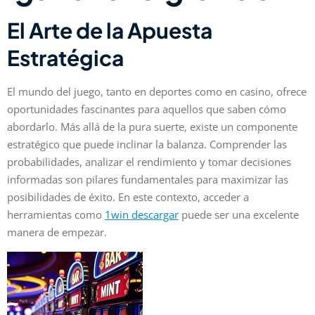
El Arte de la Apuesta
Estratégica
El mundo del juego, tanto en deportes como en casino, ofrece
oportunidades fascinantes para aquellos que saben cómo
abordarlo. Más allá de la pura suerte, existe un componente
estratégico que puede inclinar la balanza. Comprender las
probabilidades, analizar el rendimiento y tomar decisiones
informadas son pilares fundamentales para maximizar las
posibilidades de éxito. En este contexto, acceder a
herramientas como
1win descargar
puede ser una excelente
manera de empezar.