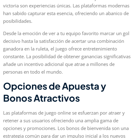
victoria son experiencias únicas. Las plataformas modernas
han sabido capturar esta esencia, ofreciendo un abanico de
posibilidades.
Desde la emoción de ver a tu equipo favorito marcar un gol
decisivo hasta la satisfacción de acertar una combinación
ganadora en la ruleta, el juego ofrece entretenimiento
constante. La posibilidad de obtener ganancias significativas
añade un incentivo adicional que atrae a millones de
personas en todo el mundo.
Opciones de Apuesta y
Bonos Atractivos
Las plataformas de juego online se esfuerzan por atraer y
retener a sus usuarios ofreciendo una amplia gama de
opciones y promociones. Los bonos de bienvenida son una
estrategia común para dar un impulso inicial a los nuevos