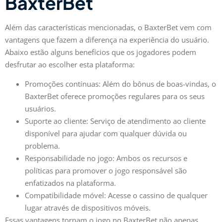
BaxterBet
Além das características mencionadas, o BaxterBet vem com
vantagens que fazem a diferença na experiência do usuário.
Abaixo estão alguns benefícios que os jogadores podem
desfrutar ao escolher esta plataforma:
Promoções contínuas: Além do bônus de boas-vindas, o
BaxterBet oferece promoções regulares para os seus
usuários.
Suporte ao cliente: Serviço de atendimento ao cliente
disponível para ajudar com qualquer dúvida ou
problema.
Responsabilidade no jogo: Ambos os recursos e
políticas para promover o jogo responsável são
enfatizados na plataforma.
Compatibilidade móvel: Acesse o cassino de qualquer
lugar através de dispositivos móveis.
Essas vantagens tornam o jogo no BaxterBet não apenas