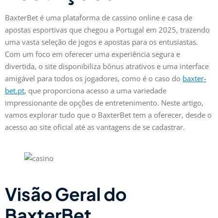
BaxterBet é uma plataforma de cassino online e casa de
apostas esportivas que chegou a Portugal em 2025, trazendo
uma vasta seleção de jogos e apostas para os entusiastas.
Com um foco em oferecer uma experiência segura e
divertida, o site disponibiliza bônus atrativos e uma interface
amigável para todos os jogadores, como é o caso do
baxter-
bet.pt
, que proporciona acesso a uma variedade
impressionante de opções de entretenimento. Neste artigo,
vamos explorar tudo que o BaxterBet tem a oferecer, desde o
acesso ao site oficial até as vantagens de se cadastrar.
Visão Geral do
BaxterBet