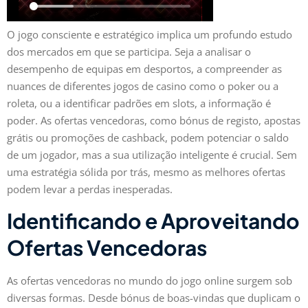
O jogo consciente e estratégico implica um profundo estudo
dos mercados em que se participa. Seja a analisar o
desempenho de equipas em desportos, a compreender as
nuances de diferentes jogos de casino como o poker ou a
roleta, ou a identificar padrões em slots, a informação é
poder. As ofertas vencedoras, como bónus de registo, apostas
grátis ou promoções de cashback, podem potenciar o saldo
de um jogador, mas a sua utilização inteligente é crucial. Sem
uma estratégia sólida por trás, mesmo as melhores ofertas
podem levar a perdas inesperadas.
Identificando e Aproveitando
Ofertas Vencedoras
As ofertas vencedoras no mundo do jogo online surgem sob
diversas formas. Desde bónus de boas-vindas que duplicam o