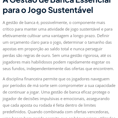
para o Jogo Sustentável
A gestão de banca é, possivelmente, o componente mais
crítico para manter uma atividade de jogo sustentável e para
efetivamente cultivar uma vantagem a longo prazo. Definir
um orçamento claro para o jogo, determinar o tamanho das
apostas em proporção ao saldo total e nunca perseguir
perdas são regras de ouro. Sem uma gestão rigorosa, até os
jogadores mais habilidosos podem rapidamente esgotar os
seus fundos, independentemente das ofertas que encontrem.
A disciplina financeira permite que os jogadores naveguem
por períodos de má sorte sem comprometer a sua capacidade
de continuar a jogar. Uma gestão de banca eficaz protege o
jogador de decisões impulsivas e emocionais, assegurando
que cada aposta ou rodada é feita dentro de limites
predefinidos. Quando combinada com ofertas vencedoras,