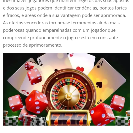
inestimável. Jogadores que mantêm registos das suas apostas
e dos seus jogos podem identificar tendências, pontos fortes
e fracos, e áreas onde a sua vantagem pode ser aprimorada.
As ofertas vencedoras tornam-se ferramentas ainda mais
poderosas quando emparelhadas com um jogador que
compreende profundamente o jogo e está em constante
processo de aprimoramento.