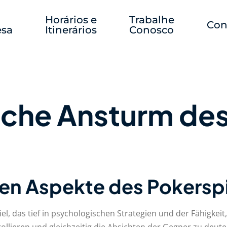
Horários e
Trabalhe
Con
sa
Itinerários
Conosco
sche Ansturm de
en Aspekte des Pokerspi
piel, das tief in psychologischen Strategien und der Fähigke