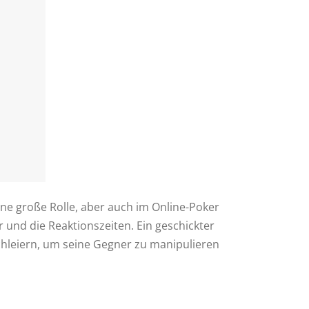
ine große Rolle, aber auch im Online-Poker
r und die Reaktionszeiten. Ein geschickter
chleiern, um seine Gegner zu manipulieren