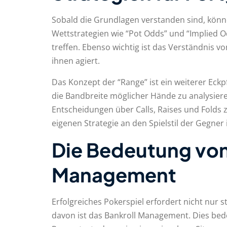
Sobald die Grundlagen verstanden sind, könne
Wettstrategien wie “Pot Odds” und “Implied O
treffen. Ebenso wichtig ist das Verständnis 
ihnen agiert.
Das Konzept der “Range” ist ein weiterer Eckpf
die Bandbreite möglicher Hände zu analysieren
Entscheidungen über Calls, Raises und Folds
eigenen Strategie an den Spielstil der Gegner i
Die Bedeutung vo
Management
Erfolgreiches Pokerspiel erfordert nicht nur
davon ist das Bankroll Management. Dies bede