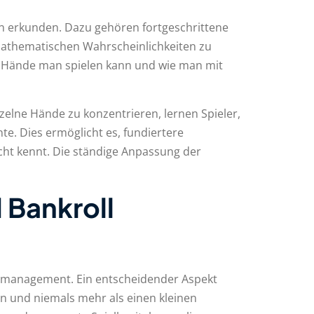
en erkunden. Dazu gehören fortgeschrittene
 mathematischen Wahrscheinlichkeiten zu
che Hände man spielen kann und wie man mit
nzelne Hände zu konzentrieren, lernen Spieler,
te. Dies ermöglicht es, fundiertere
cht kennt. Die ständige Anpassung der
 Bankroll
sikomanagement. Ein entscheidender Aspekt
en und niemals mehr als einen kleinen