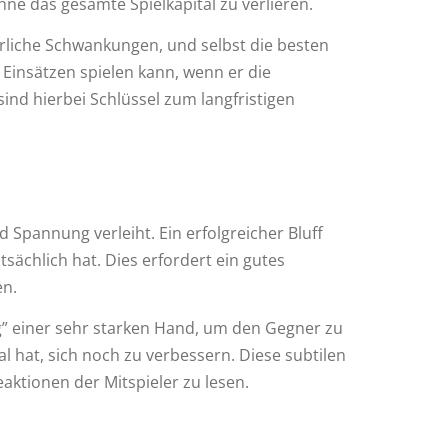
ne das gesamte Spielkapital zu verlieren.
türliche Schwankungen, und selbst die besten
 Einsätzen spielen kann, wenn er die
ind hierbei Schlüssel zum langfristigen
d Spannung verleiht. Ein erfolgreicher Bluff
sächlich hat. Dies erfordert ein gutes
en.
ng” einer sehr starken Hand, um den Gegner zu
l hat, sich noch zu verbessern. Diese subtilen
aktionen der Mitspieler zu lesen.