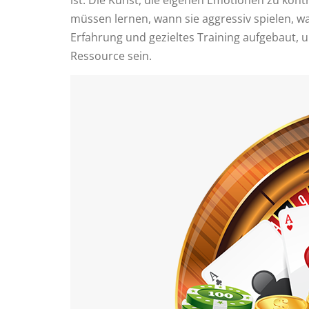
ist. Die Kunst, die eigenen Emotionen zu kontr
müssen lernen, wann sie aggressiv spielen, wa
Erfahrung und gezieltes Training aufgebaut, u
Ressource sein.