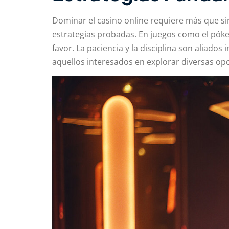
Dominar el casino online requiere más que sim
estrategias probadas. En juegos como el póker 
favor. La paciencia y la disciplina son aliad
aquellos interesados en explorar diversas opc