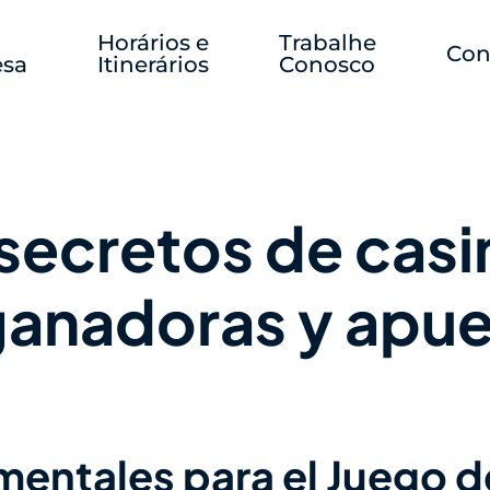
Horários e
Trabalhe
Con
sa
Itinerários
Conosco
secretos de casi
ganadoras y apu
mentales para el Juego d