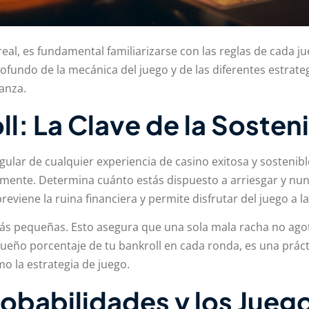
al, es fundamental familiarizarse con las reglas de cada ju
fundo de la mecánica del juego y de las diferentes estrategi
anza.
l: La Clave de la Sosten
ngular de cualquier experiencia de casino exitosa y sostenib
samente. Determina cuánto estás dispuesto a arriesgar y nun
viene la ruina financiera y permite disfrutar del juego a l
más pequeñas. Esto asegura que una sola mala racha no ago
eño porcentaje de tu bankroll en cada ronda, es una práct
o la estrategia de juego.
obabilidades y los Jueg