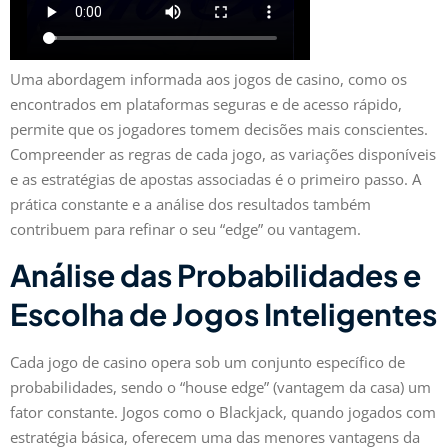
Uma abordagem informada aos jogos de casino, como os
encontrados em plataformas seguras e de acesso rápido,
permite que os jogadores tomem decisões mais conscientes.
Compreender as regras de cada jogo, as variações disponíveis
e as estratégias de apostas associadas é o primeiro passo. A
prática constante e a análise dos resultados também
contribuem para refinar o seu “edge” ou vantagem.
Análise das Probabilidades e
Escolha de Jogos Inteligentes
Cada jogo de casino opera sob um conjunto específico de
probabilidades, sendo o “house edge” (vantagem da casa) um
fator constante. Jogos como o Blackjack, quando jogados com
estratégia básica, oferecem uma das menores vantagens da