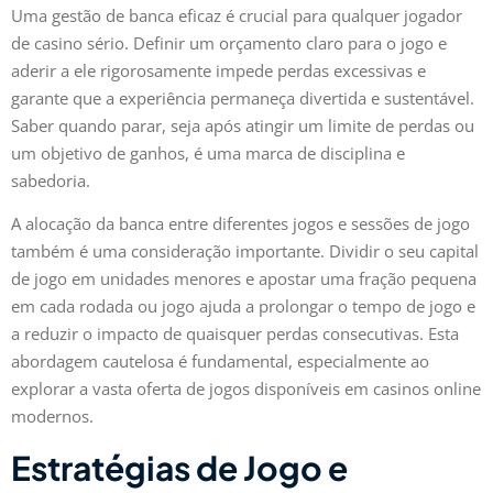
Uma gestão de banca eficaz é crucial para qualquer jogador
de casino sério. Definir um orçamento claro para o jogo e
aderir a ele rigorosamente impede perdas excessivas e
garante que a experiência permaneça divertida e sustentável.
Saber quando parar, seja após atingir um limite de perdas ou
um objetivo de ganhos, é uma marca de disciplina e
sabedoria.
A alocação da banca entre diferentes jogos e sessões de jogo
também é uma consideração importante. Dividir o seu capital
de jogo em unidades menores e apostar uma fração pequena
em cada rodada ou jogo ajuda a prolongar o tempo de jogo e
a reduzir o impacto de quaisquer perdas consecutivas. Esta
abordagem cautelosa é fundamental, especialmente ao
explorar a vasta oferta de jogos disponíveis em casinos online
modernos.
Estratégias de Jogo e