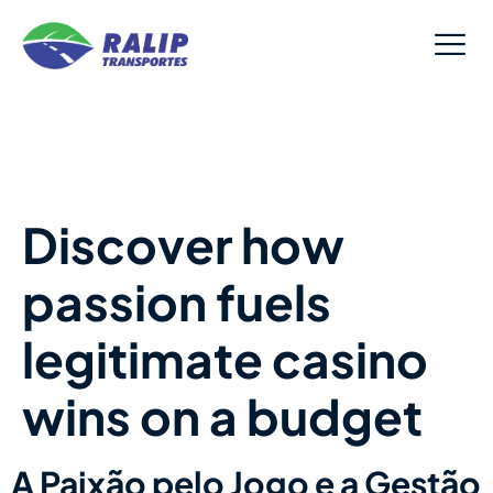
Discover how
passion fuels
legitimate casino
wins on a budget
A Paixão pelo Jogo e a Gestão