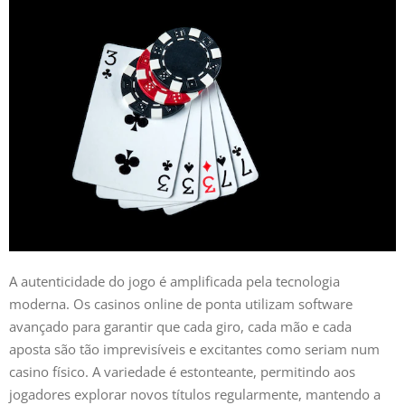
A autenticidade do jogo é amplificada pela tecnologia
moderna. Os casinos online de ponta utilizam software
avançado para garantir que cada giro, cada mão e cada
aposta são tão imprevisíveis e excitantes como seriam num
casino físico. A variedade é estonteante, permitindo aos
jogadores explorar novos títulos regularmente, mantendo a