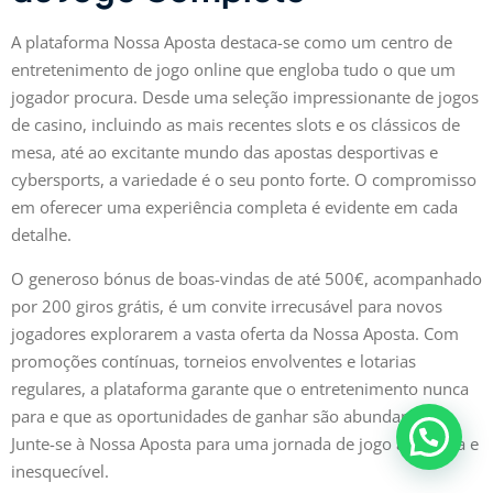
A plataforma Nossa Aposta destaca-se como um centro de
entretenimento de jogo online que engloba tudo o que um
jogador procura. Desde uma seleção impressionante de jogos
de casino, incluindo as mais recentes slots e os clássicos de
mesa, até ao excitante mundo das apostas desportivas e
cybersports, a variedade é o seu ponto forte. O compromisso
em oferecer uma experiência completa é evidente em cada
detalhe.
O generoso bónus de boas-vindas de até 500€, acompanhado
por 200 giros grátis, é um convite irrecusável para novos
jogadores explorarem a vasta oferta da Nossa Aposta. Com
promoções contínuas, torneios envolventes e lotarias
regulares, a plataforma garante que o entretenimento nunca
para e que as oportunidades de ganhar são abundantes.
Junte-se à Nossa Aposta para uma jornada de jogo autêntica e
inesquecível.