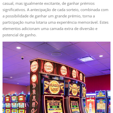
casual, mas igualmente excitante, de ganhar prémios
significativos. A antecipação de cada sorteio, combinada com
a possibilidade de ganhar um grande prémio, torna a
participação numa lotaria uma experiência memorável. Estes
elementos adicionam uma camada extra de diversão e
potencial de ganho.