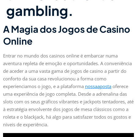
gambling.
A Magia dos Jogos de Casino
Online
Entrar no mundo dos casinos online é embarcar numa
aventura repleta de emoção e oportunidades. A conveniência
de aceder a uma vasta gama de jogos de casino a partir do
conforto da sua casa revolucionou a forma como
experienciamos o jogo, e a plataforma
nossaaposta
oferece
uma experiência de jogo completa. Desde a adrenalina das
slots com os seus gráficos vibrantes e jackpots tentadores, até
à estratégia envolvente dos jogos de mesa clássicos como a
roleta e o blackjack, há algo para satisfazer todos os gostos e
níveis de experiência.