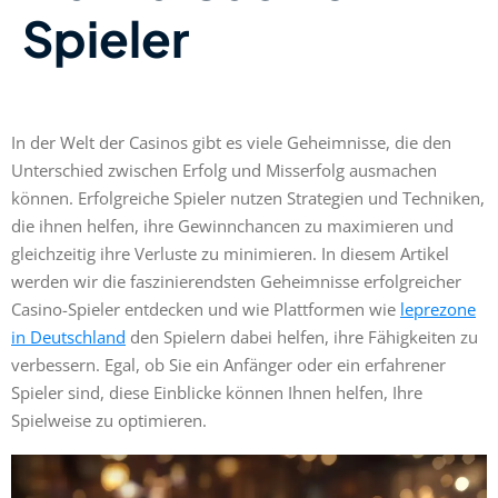
Spieler
In der Welt der Casinos gibt es viele Geheimnisse, die den
Unterschied zwischen Erfolg und Misserfolg ausmachen
können. Erfolgreiche Spieler nutzen Strategien und Techniken,
die ihnen helfen, ihre Gewinnchancen zu maximieren und
gleichzeitig ihre Verluste zu minimieren. In diesem Artikel
werden wir die faszinierendsten Geheimnisse erfolgreicher
Casino-Spieler entdecken und wie Plattformen wie
leprezone
in Deutschland
den Spielern dabei helfen, ihre Fähigkeiten zu
verbessern. Egal, ob Sie ein Anfänger oder ein erfahrener
Spieler sind, diese Einblicke können Ihnen helfen, Ihre
Spielweise zu optimieren.