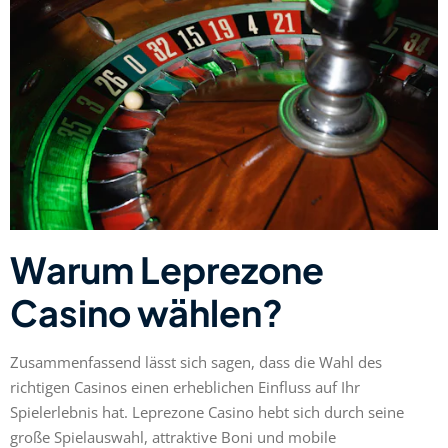
Warum Leprezone
Casino wählen?
Zusammenfassend lässt sich sagen, dass die Wahl des
richtigen Casinos einen erheblichen Einfluss auf Ihr
Spielerlebnis hat. Leprezone Casino hebt sich durch seine
große Spielauswahl, attraktive Boni und mobile