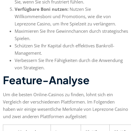
Sie, wenn Sie sich frustriert fühlen.
Verfügbare Boni nutzen:
Nutzen Sie
Willkommensboni und Promotions, wie die von
Leprezone Casino, um Ihre Spielzeit zu verlängern.
Maximieren Sie Ihre Gewinnchancen durch strategisches
Spielen.
Schützen Sie Ihr Kapital durch effektives Bankroll-
Management.
Verbessern Sie Ihre Fähigkeiten durch die Anwendung
von Strategien.
Feature-Analyse
Um die besten Online-Casinos zu finden, lohnt sich ein
Vergleich der verschiedenen Plattformen. Im Folgenden
haben wir einige wesentliche Merkmale von Leprezone Casino
und zwei anderen Plattformen aufgelistet: