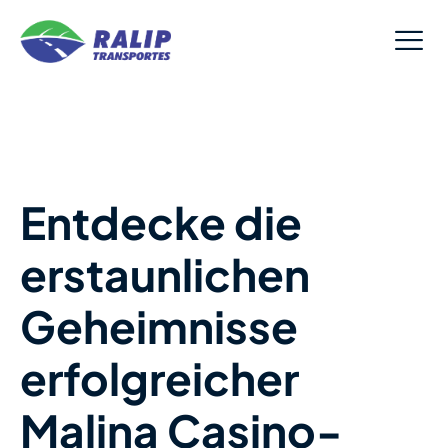
Entdecke die
erstaunlichen
Geheimnisse
erfolgreicher
Malina Casino-