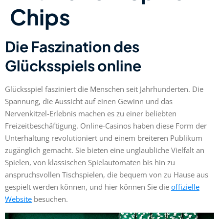
Chips
Die Faszination des
Glücksspiels online
Glücksspiel fasziniert die Menschen seit Jahrhunderten. Die
Spannung, die Aussicht auf einen Gewinn und das
Nervenkitzel-Erlebnis machen es zu einer beliebten
Freizeitbeschäftigung. Online-Casinos haben diese Form der
Unterhaltung revolutioniert und einem breiteren Publikum
zugänglich gemacht. Sie bieten eine unglaubliche Vielfalt an
Spielen, von klassischen Spielautomaten bis hin zu
anspruchsvollen Tischspielen, die bequem von zu Hause aus
gespielt werden können, und hier können Sie die
offizielle
Website
besuchen.