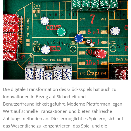
Die digitale Transformation des Glücksspiels hat auch zu
Innovationen in Bezug auf Sicherheit und
Benutzerfreundlichkeit geführt. Moderne Plattformen legen
Wert auf schnelle Transaktionen und bieten zahlreiche
Zahlungsmethoden an. Dies ermöglicht es Spielern, sich auf
das Wesentliche zu konzentrieren: das Spiel und die