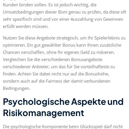
Kunden binden sollen. Es ist jedoch wichtig, die
Umsatzbedingungen dieser Boni genau zu prüfen, da diese oft
sehr spezifisch sind und vor einer Auszahlung von Gewinnen
erfüllt werden müssen.
Nutzen Sie diese Angebote strategisch, um Ihr Spielerlebnis zu
optimieren. Ein gut gewählter Bonus kann Ihnen zusätzliche
Chancen verschaffen, ohne Ihr eigenes Geld zu riskieren.
Vergleichen Sie die verschiedenen Bonusangebote
verschiedener Anbieter, um das für Sie vorteilhafteste zu
finden. Achten Sie dabei nicht nur auf die Bonushöhe,
sondern auch auf die Fairness der damit verbundenen
Bedingungen.
Psychologische Aspekte und
Risikomanagement
Die psychologische Komponente beim Glücksspiel darf nicht