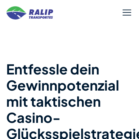
Entfessle dein
Gewinnpotenzial
mit taktischen
Casino-
Glücksspielstrategi