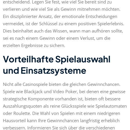
entscheidend. Legen Sie fest, wie viel Sie bereit sind zu
verlieren und wie viel Sie als Gewinn mitnehmen möchten.
Ein disziplinierter Ansatz, der emotionale Entscheidungen
vermeidet, ist der Schlüssel zu einem positiven Spielerlebnis.
Dies beinhaltet auch das Wissen, wann man aufhören sollte,
sei es nach einem Gewinn oder einem Verlust, um die
erzielten Ergebnisse zu sichern.
Vorteilhafte Spielauswahl
und Einsatzsysteme
Nicht alle Casinospiele bieten die gleichen Gewinnchancen.
Spiele wie Blackjack und Video Poker, bei denen eine gewisse
strategische Komponente vorhanden ist, bieten oft bessere
Auszahlungsquoten als reine Glücksspiele wie Spielautomaten
oder Roulette. Die Wahl von Spielen mit einem niedrigeren
Hausvorteil kann Ihre Gewinnchancen langfristig erheblich
verbessern. Informieren Sie sich über die verschiedenen