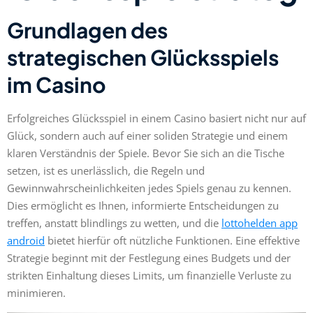
Grundlagen des
strategischen Glücksspiels
im Casino
Erfolgreiches Glücksspiel in einem Casino basiert nicht nur auf
Glück, sondern auch auf einer soliden Strategie und einem
klaren Verständnis der Spiele. Bevor Sie sich an die Tische
setzen, ist es unerlässlich, die Regeln und
Gewinnwahrscheinlichkeiten jedes Spiels genau zu kennen.
Dies ermöglicht es Ihnen, informierte Entscheidungen zu
treffen, anstatt blindlings zu wetten, und die
lottohelden app
android
bietet hierfür oft nützliche Funktionen. Eine effektive
Strategie beginnt mit der Festlegung eines Budgets und der
strikten Einhaltung dieses Limits, um finanzielle Verluste zu
minimieren.