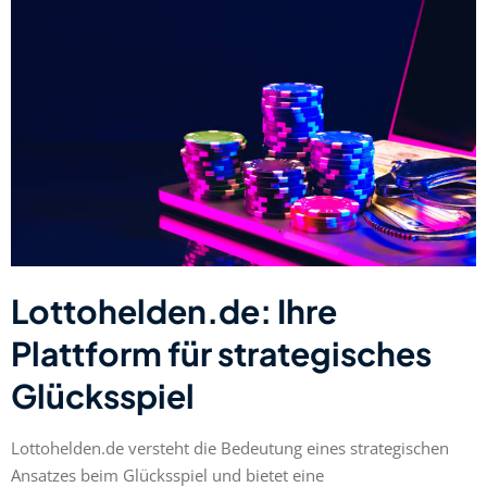
Lottohelden.de: Ihre
Plattform für strategisches
Glücksspiel
Lottohelden.de versteht die Bedeutung eines strategischen
Ansatzes beim Glücksspiel und bietet eine