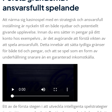
ansvarsfullt spelande
Att närma sig kasinospel med en strategisk och ansvarsfull
inställning är nyckeln till en både njutbar och potentiellt
givande upplevelse. Innan du ens sätter in pengar på ditt
konto hos exempelvis , är det avgörande att förstå vikten av
att spela ansvarsfullt. Detta innebär att sätta tydliga gränser
för både tid och pengar, och att se spel som en form av
underhållning snarare än en garanterad inkomstkälla.
Ett av de första stegen i att utveckla intelligenta spelstrategier