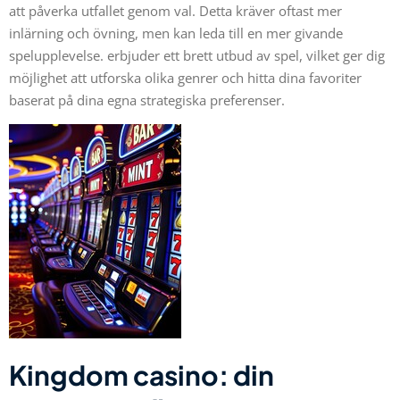
att påverka utfallet genom val. Detta kräver oftast mer
inlärning och övning, men kan leda till en mer givande
spelupplevelse. erbjuder ett brett utbud av spel, vilket ger dig
möjlighet att utforska olika genrer och hitta dina favoriter
baserat på dina egna strategiska preferenser.
Kingdom casino: din