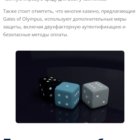
Также стоит отметить, что многие казино, предлагающие
Gates of Olympus, используют дополнительные меры
защиты, включая двухфакторную аутентификацию и
безопасные методы оплаты.