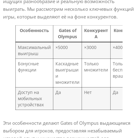
ищущих разнообразие и реальную возможность
выиграть. Мы рассмотрим несколько ключевых функций
игры, которые выделяют её на фоне конкурентов.
Особенность
Gates of
Конкурент
Конкурент
Olympus
A
B
Максимальный
×5000
×3000
×4000
выигрыш
Бонусные
Каскадные
Только
Только
функции
выигрыши
множители
бесплатны
и
вращения
множители
Доступ на
Да
Нет
Да
мобильных
устройствах
Эти особенности делают Gates of Olympus выдающимся
выбором для игроков, предоставляя незабываемый