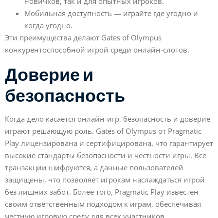
новичков, так и для опытных игроков.
Мобильная доступность — играйте где угодно и
когда угодно.
Эти преимущества делают Gates of Olympus
конкурентоспособной игрой среди онлайн-слотов.
Доверие и
безопасность
Когда дело касается онлайн-игр, безопасность и доверие
играют решающую роль. Gates of Olympus от Pragmatic
Play лицензирована и сертифицирована, что гарантирует
высокие стандарты безопасности и честности игры. Все
транзакции шифруются, а данные пользователей
защищены, что позволяет игрокам наслаждаться игрой
без лишних забот. Более того, Pragmatic Play известен
своим ответственным подходом к играм, обеспечивая
честную игровую среду для всех участников.