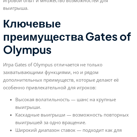
игровой опыт и множество возможностей для
выигрыша.
Ключевые
преимущества Gates of
Olympus
Игра Gates of Olympus отличается не только
захватывающими функциями, но и рядом
дополнительных преимуществ, которые делают её
особенно привлекательной для игроков:
Высокая волатильность — шанс на крупные
выигрыши.
Каскадные выигрыши — возможность повторных
выигрышей за одно вращение.
Широкий диапазон ставок — подходит как для