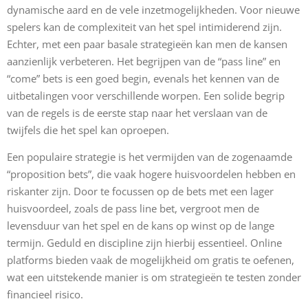
dynamische aard en de vele inzetmogelijkheden. Voor nieuwe
spelers kan de complexiteit van het spel intimiderend zijn.
Echter, met een paar basale strategieën kan men de kansen
aanzienlijk verbeteren. Het begrijpen van de “pass line” en
“come” bets is een goed begin, evenals het kennen van de
uitbetalingen voor verschillende worpen. Een solide begrip
van de regels is de eerste stap naar het verslaan van de
twijfels die het spel kan oproepen.
Een populaire strategie is het vermijden van de zogenaamde
“proposition bets”, die vaak hogere huisvoordelen hebben en
riskanter zijn. Door te focussen op de bets met een lager
huisvoordeel, zoals de pass line bet, vergroot men de
levensduur van het spel en de kans op winst op de lange
termijn. Geduld en discipline zijn hierbij essentieel. Online
platforms bieden vaak de mogelijkheid om gratis te oefenen,
wat een uitstekende manier is om strategieën te testen zonder
financieel risico.