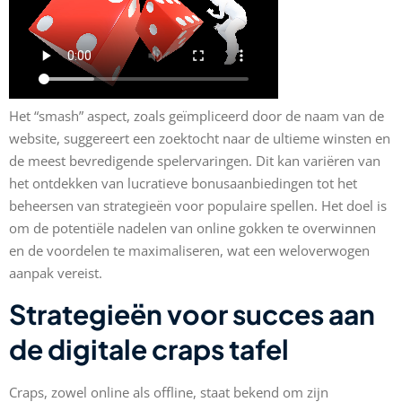
Het “smash” aspect, zoals geïmpliceerd door de naam van de
website, suggereert een zoektocht naar de ultieme winsten en
de meest bevredigende spelervaringen. Dit kan variëren van
het ontdekken van lucratieve bonusaanbiedingen tot het
beheersen van strategieën voor populaire spellen. Het doel is
om de potentiële nadelen van online gokken te overwinnen
en de voordelen te maximaliseren, wat een weloverwogen
aanpak vereist.
Strategieën voor succes aan
de digitale craps tafel
Craps, zowel online als offline, staat bekend om zijn