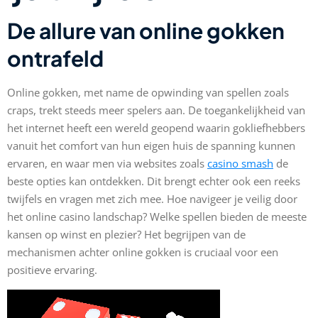
De allure van online gokken
ontrafeld
Online gokken, met name de opwinding van spellen zoals
craps, trekt steeds meer spelers aan. De toegankelijkheid van
het internet heeft een wereld geopend waarin gokliefhebbers
vanuit het comfort van hun eigen huis de spanning kunnen
ervaren, en waar men via websites zoals
casino smash
de
beste opties kan ontdekken. Dit brengt echter ook een reeks
twijfels en vragen met zich mee. Hoe navigeer je veilig door
het online casino landschap? Welke spellen bieden de meeste
kansen op winst en plezier? Het begrijpen van de
mechanismen achter online gokken is cruciaal voor een
positieve ervaring.