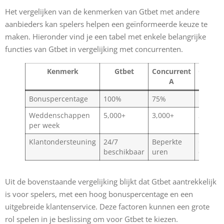
Het vergelijken van de kenmerken van Gtbet met andere
aanbieders kan spelers helpen een geïnformeerde keuze te
maken. Hieronder vind je een tabel met enkele belangrijke
functies van Gtbet in vergelijking met concurrenten.
Kenmerk
Gtbet
Concurrent
Concur
A
B
Bonuspercentage
100%
75%
50%
Weddenschappen
5,000+
3,000+
2,500+
per week
Klantondersteuning
24/7
Beperkte
Geen li
beschikbaar
uren
chat
Uit de bovenstaande vergelijking blijkt dat Gtbet aantrekkelijk
is voor spelers, met een hoog bonuspercentage en een
uitgebreide klantenservice. Deze factoren kunnen een grote
rol spelen in je beslissing om voor Gtbet te kiezen.