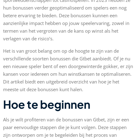
sportweddenschappen tot casinospellen. In 2023 hebben ze
hun bonussen verder geoptimaliseerd om spelers een nog
betere ervaring te bieden. Deze bonussen kunnen een
aanzienlijke impact hebben op jouw speelervaring, zowel in
termen van het vergroten van de kans op winst als het
verlagen van de risico’s.
Het is van groot belang om op de hoogte te zijn van de
verschillende soorten bonussen die Gtbet aanbiedt. Of je nu
een nieuwe speler bent of een doorgewinterde gokker, er zijn
kansen voor iedereen om hun winstkansen te optimaliseren.
Dit artikel biedt een uitgebreid overzicht van hoe je het
meeste uit deze bonussen kunt halen.
Hoe te beginnen
Als je wilt profiteren van de bonussen van Gtbet, zijn er een
paar eenvoudige stappen die je kunt volgen. Deze stappen
zijn ontworpen om je te begeleiden bij het proces van