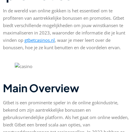
In de wereld van online gokken is het essentieel om te
profiteren van aantrekkelijke bonussen en promoties. Gtbet
biedt verschillende mogelijkheden om jouw winstkansen te
maximaliseren in 2023, waaronder de informatie die je kunt
vinden op
gtbetcasinos.nl
, waar je meer leert over de
bonussen, hoe je ze kunt benutten en de voordelen ervan.
Main Overview
Gtbet is een prominente speler in de online gokindustrie,
bekend om zijn aantrekkelijke bonussen en
gebruiksvriendelijke platform. Als het gaat om online wedden,
biedt Gtbet een breed scala aan opties, van