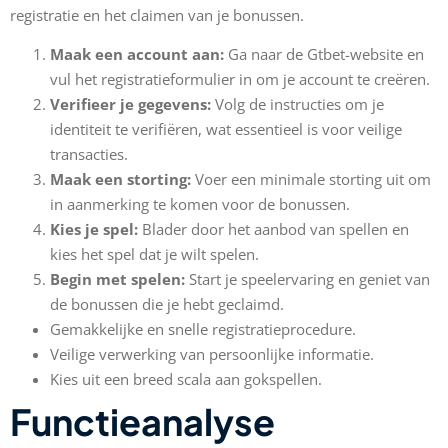
registratie en het claimen van je bonussen.
Maak een account aan:
Ga naar de Gtbet-website en
vul het registratieformulier in om je account te creëren.
Verifieer je gegevens:
Volg de instructies om je
identiteit te verifiëren, wat essentieel is voor veilige
transacties.
Maak een storting:
Voer een minimale storting uit om
in aanmerking te komen voor de bonussen.
Kies je spel:
Blader door het aanbod van spellen en
kies het spel dat je wilt spelen.
Begin met spelen:
Start je speelervaring en geniet van
de bonussen die je hebt geclaimd.
Gemakkelijke en snelle registratieprocedure.
Veilige verwerking van persoonlijke informatie.
Kies uit een breed scala aan gokspellen.
Functieanalyse