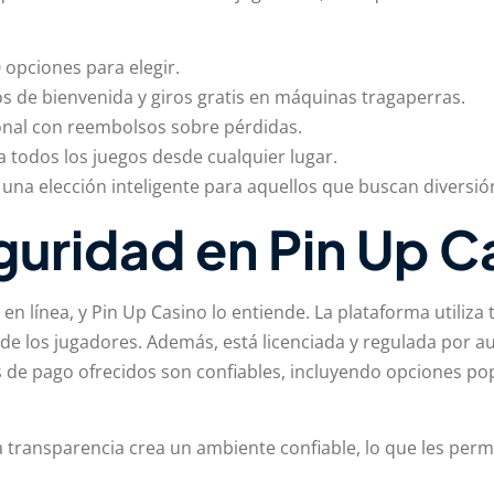
opciones para elegir.
 de bienvenida y giros gratis en máquinas tragaperras.
nal con reembolsos sobre pérdidas.
a todos los juegos desde cualquier lugar.
una elección inteligente para aquellos que buscan diversión
guridad en Pin Up C
n línea, y Pin Up Casino lo entiende. La plataforma utiliza
 de los jugadores. Además, está licenciada y regulada por a
 de pago ofrecidos son confiables, incluyendo opciones po
 transparencia crea un ambiente confiable, lo que les permi