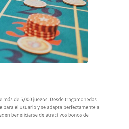
 de más de 5,000 juegos. Desde tragamonedas
le para el usuario y se adapta perfectamente a
eden beneficiarse de atractivos bonos de