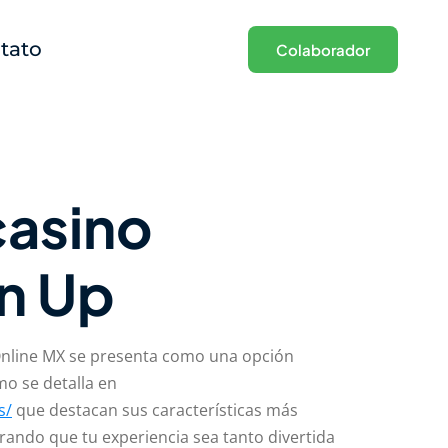
tato
Colaborador
casino
in Up
 Online MX se presenta como una opción
o se detalla en
s/
que destacan sus características más
rando que tu experiencia sea tanto divertida