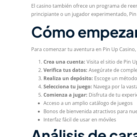
El casino también ofrece un programa de reem
principiante o un jugador experimentado, Pin 
Cómo empezar 
Para comenzar tu aventura en Pin Up Casino, 
Crea una cuenta:
Visita el sitio de Pin
Verifica tus datos:
Asegúrate de completa
Realiza un depósito:
Escoge un método 
Selecciona tu juego:
Navega por la vasta
Comienza a jugar:
Disfruta de tu experi
Acceso a un amplio catálogo de juegos
Bonos de bienvenida atractivos para nu
Interfaz fácil de usar en móviles
Análisis de car