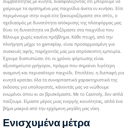
συμβατότητας με κινητά, διασφαλίζοντας ότι μπορούμε να
χαίρουμε τα αγαπημένα μας παιχνίδια άνετα εν κινήσει. Είτε
περιμένουμε στην ουρά είτε ξεκουραζόμαστε στο σπίτι, ο
σχεδιασμός με δυνατότητα απόκρισης της πλατφόρμας μας
δίνει τη δυνατότητα να βυθιζόμαστε στα παιχνίδια που
θέλουμε χωρίς κανένα πρόβλημα. Κάθε πτυχή, από την
πλοήγηση μέχρι το gameplay, είναι προσαρμοσμένη για
συσκευές αφής, παρέχοντάς μας μια απρόσκοπτη εμπειρία.
Έχουμε διαπιστώσει ότι οι χρόνοι φόρτωσης είναι
αξιοσημείωτα γρήγοροι, πράγμα που σημαίνει λιγότερη
αναμονή και περισσότερο παιχνίδι. Επιπλέον, η διεπαφή για
κινητά κρατάει όλα τα συναρπαστικά χαρακτηριστικά της
έκδοσης για υπολογιστές, κάνοντάς μας να νιώθουμε
ενωμένοι όπου κι αν βρισκόμαστε. Με το Casinoly, δεν απλά
παίζουμε. Είμαστε μέρος μιας ενεργής κοινότητας, απλά ένα
βήμα μακριά από την ερχόμενη μεγάλη μας νίκη.
Ενισχυμένα μέτρα