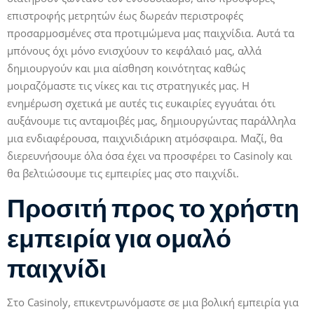
επιστροφής μετρητών έως δωρεάν περιστροφές
προσαρμοσμένες στα προτιμώμενα μας παιχνίδια. Αυτά τα
μπόνους όχι μόνο ενισχύουν το κεφάλαιό μας, αλλά
δημιουργούν και μια αίσθηση κοινότητας καθώς
μοιραζόμαστε τις νίκες και τις στρατηγικές μας. Η
ενημέρωση σχετικά με αυτές τις ευκαιρίες εγγυάται ότι
αυξάνουμε τις ανταμοιβές μας, δημιουργώντας παράλληλα
μια ενδιαφέρουσα, παιχνιδιάρικη ατμόσφαιρα. Μαζί, θα
διερευνήσουμε όλα όσα έχει να προσφέρει το Casinoly και
θα βελτιώσουμε τις εμπειρίες μας στο παιχνίδι.
Προσιτή προς το χρήστη
εμπειρία για ομαλό
παιχνίδι
Στο Casinoly, επικεντρωνόμαστε σε μια βολική εμπειρία για