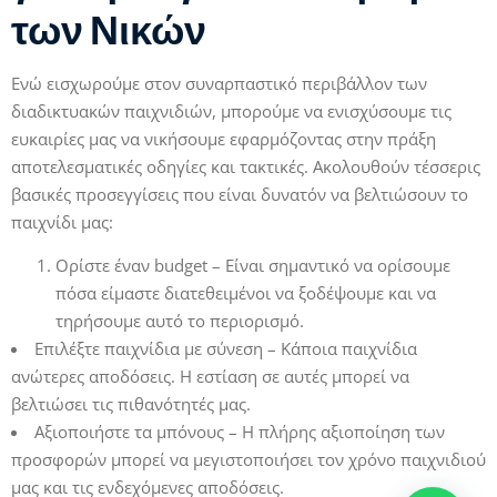
των Νικών
Ενώ εισχωρούμε στον συναρπαστικό περιβάλλον των
διαδικτυακών παιχνιδιών, μπορούμε να ενισχύσουμε τις
ευκαιρίες μας να νικήσουμε εφαρμόζοντας στην πράξη
αποτελεσματικές οδηγίες και τακτικές. Ακολουθούν τέσσερις
βασικές προσεγγίσεις που είναι δυνατόν να βελτιώσουν το
παιχνίδι μας:
Ορίστε έναν budget – Είναι σημαντικό να ορίσουμε
πόσα είμαστε διατεθειμένοι να ξοδέψουμε και να
τηρήσουμε αυτό το περιορισμό.
Επιλέξτε παιχνίδια με σύνεση – Κάποια παιχνίδια
ανώτερες αποδόσεις. Η εστίαση σε αυτές μπορεί να
βελτιώσει τις πιθανότητές μας.
Αξιοποιήστε τα μπόνους – Η πλήρης αξιοποίηση των
προσφορών μπορεί να μεγιστοποιήσει τον χρόνο παιχνιδιού
μας και τις ενδεχόμενες αποδόσεις.