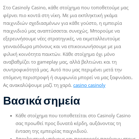
Στο Casinoly Casino, κάθε στοίχημα που τοποθετούμε μας
φέρνει πιο κοντά στη νίκη. Με μια εκπληκτική γκάμα
παιχνιδιών σχεδιασμένων για κάθε γούστο, η εμπειρία
παιχνιδιού μας αναπτύσσεται συνεχώς. Μπορούμε να
εξερευνήσουμε νέες στρατηγικές, να εκμεταλλευτούμε
γενναιόδωρα μπόνους και να επικοινωνήσουμε με μια
φιλική κοινότητα παικτών. Κάθε στοίχημα όχι μόνο
αναβαθμίζει το gameplay μας, αλλά βελτιώνει και τη
συντροφικότητά μας. Αυτό που μας περιμένει μετά την
επόμενη περιστροφή ή συμφωνία μπορεί να μας ξαφνιάσει.
Ας ανακαλύψουμε μαζί τη χαρά.
casino casinoly
Βασικά σημεία
Κάθε στοίχημα που τοποθετείται στο Casinoly Casino
σας προωθεί προς δυνατά κέρδη, αυξάνοντας τη
ένταση της εμπειρίας παιχνιδιού.
Αποκλειστικά μπόνους και προσφορές παρέχουν στους