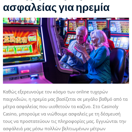
ασφαλείας για ηρεμία
Καθώς εξερευνούμε τον κόσμο των online τυχερών
παιχνιδιών, η ηρεμία μας βασίζεται σε μεγάλο βαθμό από τα
μέτρα ασφαλείας που υιοθετούν τα καζίνο. Στο Casinoly
Casino, μπορούμε να νιώθουμε ασφαλείς με τη δέσμευσή
τους να προστατεύουν τις πληροφορίες μας. Εγγυώνται την
ασφάλειά μας μέσω πολλών βελτιωμένων μέτρων