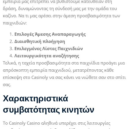
εμπειρία μας επιτρέπει να βυθιστούμε κατευθείαν στη
δράση, δυναμώνοντας τη σύνδεσή μας με την ομάδα του
καζίνο. Να τι μας αρέσει στην άμεση προσβασιμότητα των
παιχνιδιών:
Επιλογές Άμεσης Αναπαραγωγής
Διαισθητική πλοήγηση
Επιλεγμένες Λίστες Παιχνιδιών
Λειτουργικότητα αναζήτησης
Τελικά, η ταχεία προσβασιμότητα στα παιχνίδια προάγει μια
απρόσκοπτη εμπειρία παιχνιδιού, μετατρέποντας κάθε
επίσκεψη στο Casinoly να σας κάνει να νιώθετε σαν στο σπίτι
σας.
Χαρακτηριστικά
συμβατότητας κινητών
Το Casinoly Casino αληθινά υπερέχει στις λειτουργίες