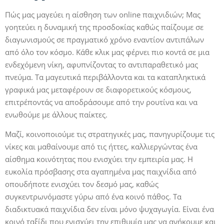
Πώς μας μαγεύει η αίσθηση των online παιχνιδιών; Μας
γοητεύει η δυναμική της προσδοκίας καθώς παίζουμε σε
διαγωνισμούς σε πραγματικό χρόνο εναντίον αντιπάλων
από όλο τον κόσμο. Κάθε κλικ μας φέρνει πιο κοντά σε μια
ενδεχόμενη νίκη, αφυπνίζοντας το αντιπαραθετικό μας
πνεύμα. Τα μαγευτικά περιβάλλοντα και τα καταπληκτικά
γραφικά μας μεταφέρουν σε διαφορετικούς κόσμους,
επιτρέποντάς να αποδράσουμε από την ρουτίνα και να
ενωθούμε με άλλους παίκτες.
Μαζί, κοινοποιούμε τις στρατηγικές μας, πανηγυρίζουμε τις
νίκες και μαθαίνουμε από τις ήττες, καλλιεργώντας ένα
αίσθημα κοινότητας που ενισχύει την εμπειρία μας. Η
ευκολία πρόσβασης στα αγαπημένα μας παιχνίδια από
οπουδήποτε ενισχύει τον δεσμό μας, καθώς
συγκεντρωνόμαστε γύρω από ένα κοινό πάθος. Τα
διαδικτυακά παιχνίδια δεν είναι μόνο ψυχαγωγία. Είναι ένα
κοινό ταξίδι που ενισχύει την επιθυμία μας να ανήκουμε και