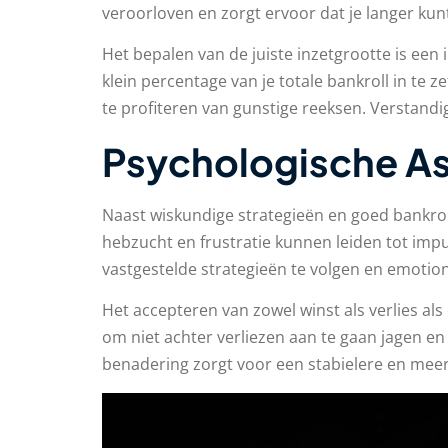
veroorloven en zorgt ervoor dat je langer ku
Het bepalen van de juiste inzetgrootte is e
klein percentage van je totale bankroll in te z
te profiteren van gunstige reeksen. Verstandi
Psychologische As
Naast wiskundige strategieën en goed bankrol
hebzucht en frustratie kunnen leiden tot impul
vastgestelde strategieën te volgen en emotio
Het accepteren van zowel winst als verlies als 
om niet achter verliezen aan te gaan jagen e
benadering zorgt voor een stabielere en meer