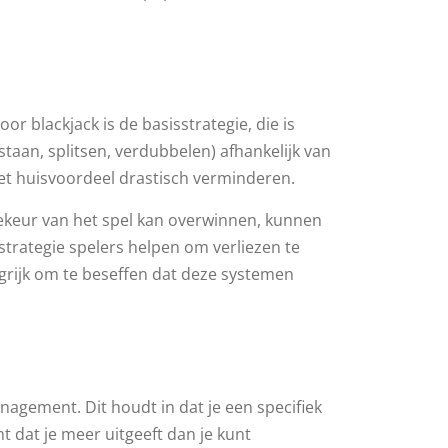
or blackjack is de basisstrategie, die is
staan, splitsen, verdubbelen) afhankelijk van
het huisvoordeel drastisch verminderen.
lekeur van het spel kan overwinnen, kunnen
-strategie spelers helpen om verliezen te
grijk om te beseffen dat deze systemen
nagement. Dit houdt in dat je een specifiek
t dat je meer uitgeeft dan je kunt