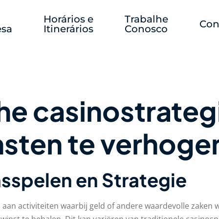
Horários e
Trabalhe
Con
sa
Itinerários
Conosco
he casinostrate
nsten te verhoge
sspelen en Strategie
 aan activiteiten waarbij geld of andere waardevolle zaken