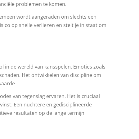
nanciële problemen te komen.
algemeen wordt aangeraden om slechts een
ico op snelle verliezen en stelt je in staat om
l in de wereld van kansspelen. Emoties zoals
r schaden. Het ontwikkelen van discipline om
waarde.
iodes van tegenslag ervaren. Het is cruciaal
winst. Een nuchtere en gedisciplineerde
ieve resultaten op de lange termijn.