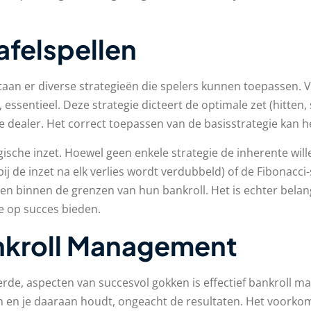
afelspellen
staan er diverse strategieën die spelers kunnen toepassen. Vo
ssentieel. Deze strategie dicteert de optimale zet (hitten, 
e dealer. Het correct toepassen van de basisstrategie kan 
gische inzet. Hoewel geen enkele strategie de inherente wil
j de inzet na elk verlies wordt verdubbeld) of de Fibonacci
en binnen de grenzen van hun bankroll. Het is echter belan
e op succes bieden.
nkroll Management
de, aspecten van succesvol gokken is effectief bankroll ma
en en je daaraan houdt, ongeacht de resultaten. Het voorkom