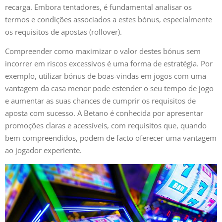
recarga. Embora tentadores, é fundamental analisar os
termos e condições associados a estes bónus, especialmente
os requisitos de apostas (rollover).
Compreender como maximizar o valor destes bónus sem
incorrer em riscos excessivos é uma forma de estratégia. Por
exemplo, utilizar bónus de boas-vindas em jogos com uma
vantagem da casa menor pode estender o seu tempo de jogo
e aumentar as suas chances de cumprir os requisitos de
aposta com sucesso. A Betano é conhecida por apresentar
promoções claras e acessíveis, com requisitos que, quando
bem compreendidos, podem de facto oferecer uma vantagem
ao jogador experiente.