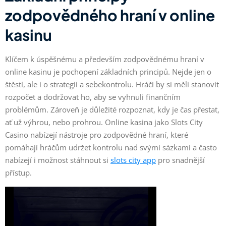
zodpovědného hraní v online
kasinu
Klíčem k úspěšnému a především zodpovědnému hraní v
online kasinu je pochopení základních principů. Nejde jen o
štěstí, ale i o strategii a sebekontrolu. Hráči by si měli stanovit
rozpočet a dodržovat ho, aby se vyhnuli finančním
problémům. Zároveň je důležité rozpoznat, kdy je čas přestat,
ať už výhrou, nebo prohrou. Online kasina jako Slots City
Casino nabízejí nástroje pro zodpovědné hraní, které
pomáhají hráčům udržet kontrolu nad svými sázkami a často
nabízejí i možnost stáhnout si
slots city app
pro snadnější
přístup.