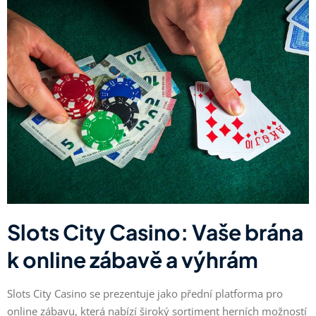
Slots City Casino: Vaše brána
k online zábavě a výhrám
Slots City Casino se prezentuje jako přední platforma pro
online zábavu, která nabízí široký sortiment herních možností