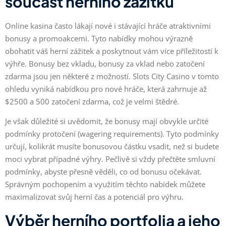
součást herního zážitku
Online kasina často lákají nové i stávající hráče atraktivními
bonusy a promoakcemi. Tyto nabídky mohou výrazně
obohatit váš herní zážitek a poskytnout vám více příležitostí k
výhře. Bonusy bez vkladu, bonusy za vklad nebo zatočení
zdarma jsou jen některé z možností. Slots City Casino v tomto
ohledu vyniká nabídkou pro nové hráče, která zahrnuje až
$2500 a 500 zatočení zdarma, což je velmi štědré.
Je však důležité si uvědomit, že bonusy mají obvykle určité
podmínky protočení (wagering requirements). Tyto podmínky
určují, kolikrát musíte bonusovou částku vsadit, než si budete
moci vybrat případné výhry. Pečlivě si vždy přečtěte smluvní
podmínky, abyste přesně věděli, co od bonusu očekávat.
Správným pochopením a využitím těchto nabídek můžete
maximalizovat svůj herní čas a potenciál pro výhru.
Výběr herního portfolia a jeho