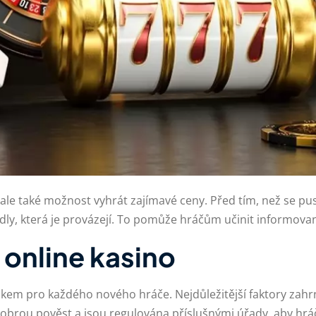
 ale také možnost vyhrát zajímavé ceny. Před tím, než se pu
avidly, která je provázejí. To pomůže hráčům učinit informova
 online kasino
kem pro každého nového hráče. Nejdůležitější faktory zahrn
í dobrou pověst a jsou regulována příslušnými úřady, aby hr