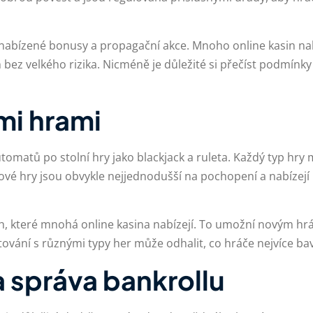
u nabízené bonusy a propagační akce. Mnoho online kasin nab
 bez velkého rizika. Nicméně je důležité si přečíst podmínk
mi hrami
tomatů po stolní hry jako blackjack a ruleta. Každý typ hry m
é hry jsou obvykle nejjednodušší na pochopení a nabízejí ry
h, které mnohá online kasina nabízejí. To umožní novým hrá
ování s různými typy her může odhalit, co hráče nejvíce bav
 správa bankrollu