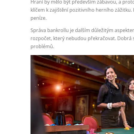
Hraní by mělo být především zábavou, a proto
klíčem k zajištění pozitivního herního zážitku
peníze.
Správa bankrollu je dalším důležitým aspektem
rozpočet, který nebudou překračovat. Dobrá s
problémů.