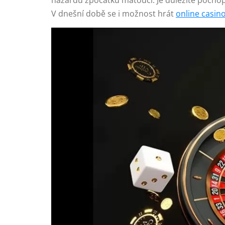
hazardu zpočátku matoucí. Je důležité pochopit
V dnešní době se i možnost hrát
online casino