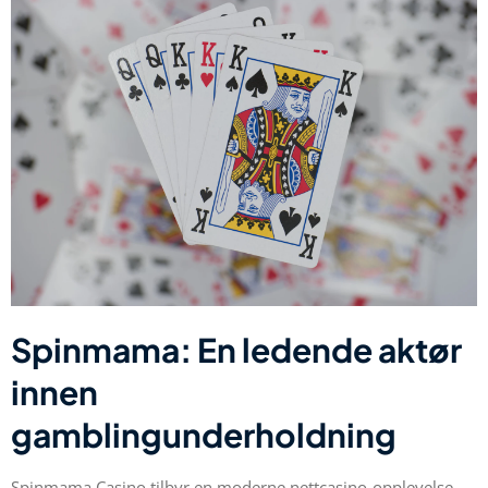
Spinmama: En ledende aktør
innen
gamblingunderholdning
Spinmama Casino tilbyr en moderne nettcasino-opplevelse