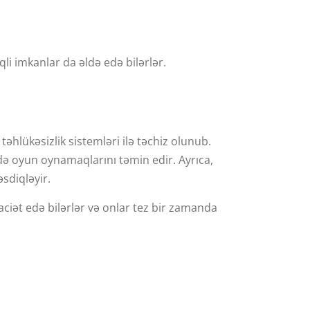
li imkanlar da əldə edə bilərlər.
təhlükəsizlik sistemləri ilə təchiz olunub.
də oyun oynamaqlarını təmin edir. Ayrıca,
sdiqləyir.
raciət edə bilərlər və onlar tez bir zamanda