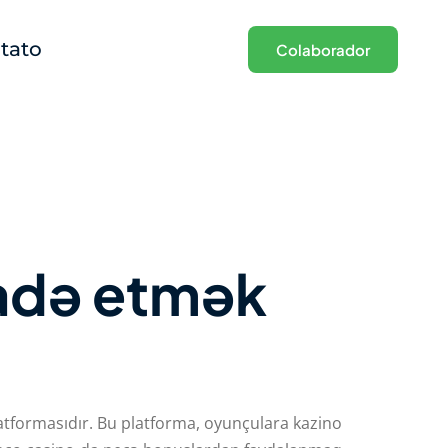
tato
Colaborador
fadə etmək
atformasıdır. Bu platforma, oyunçulara kazino