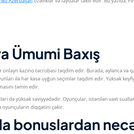
nko Azerbaijan
özəlliklər və faydalar təklif edir. Bu yazıda
ya Ümumi Baxış
 onlayn kazino təcrübəsi təqdim edir. Burada, əyləncə və qa
yunları ilə hər kəsə uyğun seçimlər təqdim edir. Yüksək keyfiy
masını təmin edir.
i də yüksək səviyyədədir. Oyunçular, istənilən vaxt sualların
oyunçuların diqqətini çəkir.
da bonuslardan nec