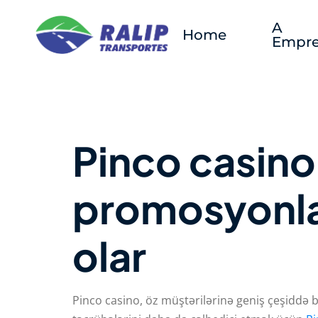
A
Home
Empre
Pinco casino
promosyonlar
olar
Pinco casino, öz müştərilərinə geniş çeşiddə