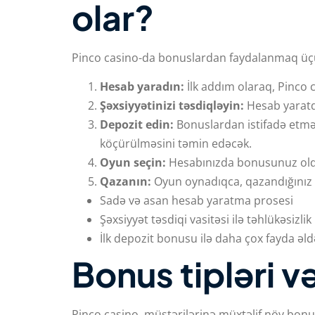
olar?
Pinco casino-da bonuslardan faydalanmaq üçün
Hesab yaradın:
İlk addım olaraq, Pinco 
Şəxsiyyətinizi təsdiqləyin:
Hesab yaratdı
Depozit edin:
Bonuslardan istifadə etmə
köçürülməsini təmin edəcək.
Oyun seçin:
Hesabınızda bonusunuz oldu
Qazanın:
Oyun oynadıqca, qazandığınız b
Sadə və asan hesab yaratma prosesi
Şəxsiyyət təsdiqi vasitəsi ilə təhlükəsizlik
İlk depozit bonusu ilə daha çox fayda əl
Bonus tipləri və
Pinco casino, müştərilərinə müxtəlif növ bonus