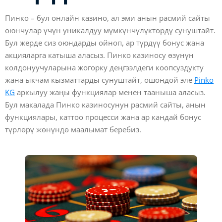
Пинко – бул онлайн казино, ал эми анын расмий сайты
оюнчулар үчүн уникалдуу мүмкүнчүлүктөрдү сунуштайт.
Бул жерде сиз оюндарды ойноп, ар түрдүү бонус жана
акцияларга катыша аласыз. Пинко казиносу өзүнүн
колдонуучуларына жогорку деңгээлдеги коопсуздукту
жана ыкчам кызматтарды сунуштайт, ошондой эле
Pinko
KG
аркылуу жаңы функциялар менен тааныша аласыз.
Бул макалада Пинко казиносунун расмий сайты, анын
функциялары, каттоо процесси жана ар кандай бонус
түрлөрү жөнүндө маалымат беребиз.