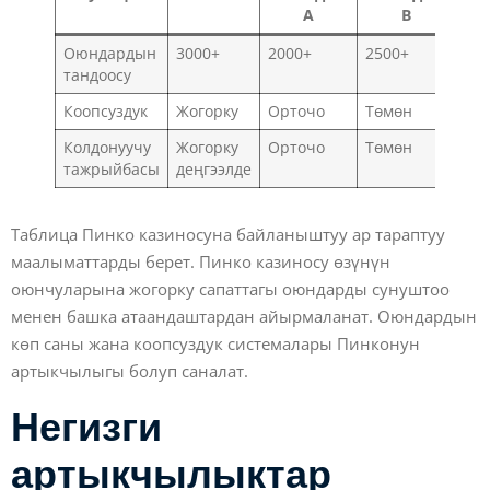
A
B
Оюндардын
3000+
2000+
2500+
тандоосу
Коопсуздук
Жогорку
Орточо
Төмөн
Колдонуучу
Жогорку
Орточо
Төмөн
тажрыйбасы
деңгээлде
Таблица Пинко казиносуна байланыштуу ар тараптуу
маалыматтарды берет. Пинко казиносу өзүнүн
оюнчуларына жогорку сапаттагы оюндарды сунуштоо
менен башка атаандаштардан айырмаланат. Оюндардын
көп саны жана коопсуздук системалары Пинконун
артыкчылыгы болуп саналат.
Негизги
артыкчылыктар