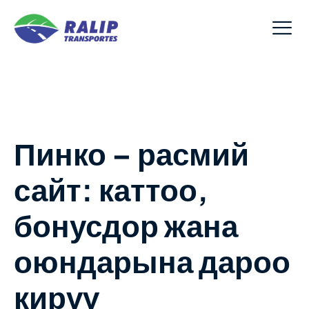
Пинко – расмий
сайт: каттоо,
бонусдор жана
оюндарына дароо
кирүү