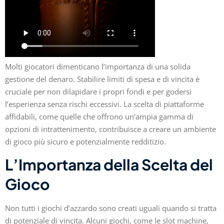
Molti giocatori dimenticano l’importanza di una solida
gestione del denaro. Stabilire limiti di spesa e di vincita è
cruciale per non dilapidare i propri fondi e per godersi
l’esperienza senza rischi eccessivi. La scelta di piattaforme
affidabili, come quelle che offrono un’ampia gamma di
opzioni di intrattenimento, contribuisce a creare un ambiente
di gioco più sicuro e potenzialmente redditizio.
L’Importanza della Scelta del
Gioco
Non tutti i giochi d’azzardo sono creati uguali quando si tratta
di potenziale di vincita. Alcuni giochi, come le slot machine,