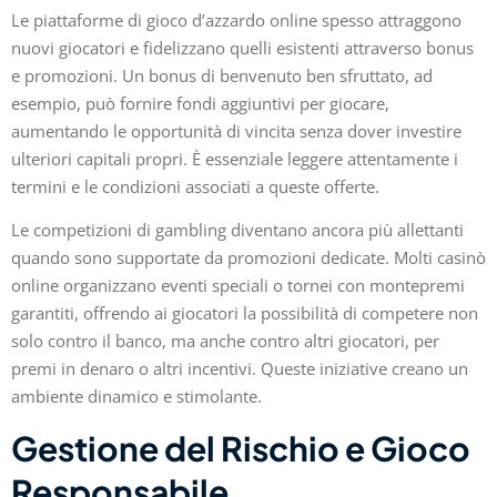
Le piattaforme di gioco d’azzardo online spesso attraggono
nuovi giocatori e fidelizzano quelli esistenti attraverso bonus
e promozioni. Un bonus di benvenuto ben sfruttato, ad
esempio, può fornire fondi aggiuntivi per giocare,
aumentando le opportunità di vincita senza dover investire
ulteriori capitali propri. È essenziale leggere attentamente i
termini e le condizioni associati a queste offerte.
Le competizioni di gambling diventano ancora più allettanti
quando sono supportate da promozioni dedicate. Molti casinò
online organizzano eventi speciali o tornei con montepremi
garantiti, offrendo ai giocatori la possibilità di competere non
solo contro il banco, ma anche contro altri giocatori, per
premi in denaro o altri incentivi. Queste iniziative creano un
ambiente dinamico e stimolante.
Gestione del Rischio e Gioco
Responsabile