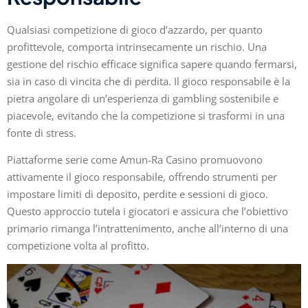
Qualsiasi competizione di gioco d’azzardo, per quanto
profittevole, comporta intrinsecamente un rischio. Una
gestione del rischio efficace significa sapere quando fermarsi,
sia in caso di vincita che di perdita. Il gioco responsabile è la
pietra angolare di un’esperienza di gambling sostenibile e
piacevole, evitando che la competizione si trasformi in una
fonte di stress.
Piattaforme serie come Amun-Ra Casino promuovono
attivamente il gioco responsabile, offrendo strumenti per
impostare limiti di deposito, perdite e sessioni di gioco.
Questo approccio tutela i giocatori e assicura che l’obiettivo
primario rimanga l’intrattenimento, anche all’interno di una
competizione volta al profitto.