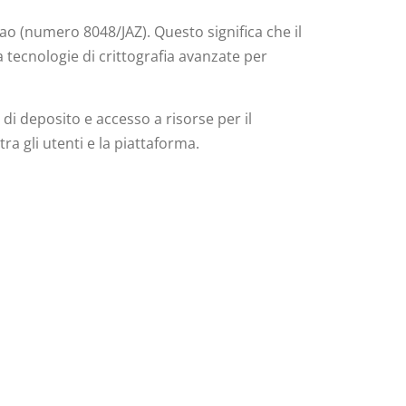
ao (numero 8048/JAZ). Questo significa che il
a tecnologie di crittografia avanzate per
di deposito e accesso a risorse per il
ra gli utenti e la piattaforma.