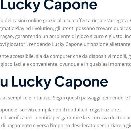
 Lucky Capone
ei casinò online grazie alla sua offerta ricca e variegata. Co
gmatic Play ed Evolution, gli utenti possono trovare qualcosa 
Curaçao, garantendo un ambiente di gioco sicuro e giusto. I
nuovi giocatori, rendendo Lucky Capone un’opzione allettante p
nte accessibile, sia da computer che da dispositivi mobili,
 gioco facile e conveniente, ovunque e in qualsiasi momento
su Lucky Capone
so semplice e intuitivo. Segui questi passaggi per rendere l
 Capone e iscriviti compilando il modulo di registrazione.
di verifica dell’identità per garantire la sicurezza del tuo a
di pagamento e versa l’importo desiderato per iniziare a gi