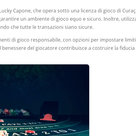
Lucky Capone, che opera sotto una licenza di gioco di Curaç
rantire un ambiente di gioco equo e sicuro. Inoltre, utilizz
endo che tutte le transazioni siano sicure.
enti di gioco responsabile, con opzioni per impostare limiti 
benessere del giocatore contribuisce a costruire la fiducia t