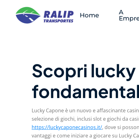
A
Home
Empre
Scopri lucky
fondamentale
Lucky Capone è un nuovo e affascinante casinò o
selezione di giochi, inclusi slot e giochi da c
https://luckycaponecasinos.it/
, dove si posson
vantaggi e come iniziare a giocare su Lucky C