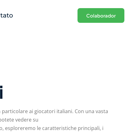
tato
Colaborador
a
i
particolare ai giocatori italiani. Con una vasta
 potete vedere su
, esploreremo le caratteristiche principali, i