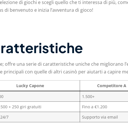
elezione di giochi e scegli quello che ti interessa di più, come
 di benvenuto e inizia l’avventura di gioco!
aratteristiche
; offre una serie di caratteristiche uniche che migliorano l’
principali con quelle di altri casinò per aiutarti a capire meg
Lucky Capone
Competitore A
00
1.500+
.500 + 250 giri gratuiti
Fino a €1.200
 24/7
Supporto via email