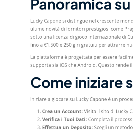
Panoramica su
Lucky Capone si distingue nel crescente mondo d
ultime novità di fornitori prestigiosi come Pra
sotto una licenza di gioco internazionale di 
fino a €1.500 e 250 giri gratuiti per attrarre 
La piattaforma è progettata per essere facilme
supporta sia iOS che Android. Questo rende il
Come iniziare 
Iniziare a giocare su Lucky Capone è un proces
Crea un Account:
Visita il sito di Lucky
Verifica i Tuoi Dati:
Completa il processo 
Effettua un Deposito:
Scegli un metodo 