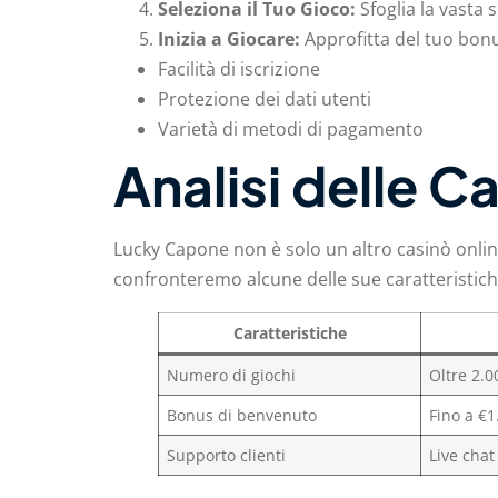
Seleziona il Tuo Gioco:
Sfoglia la vasta s
Inizia a Giocare:
Approfitta del tuo bonus
Facilità di iscrizione
Protezione dei dati utenti
Varietà di metodi di pagamento
Analisi delle C
Lucky Capone non è solo un altro casinò online
confronteremo alcune delle sue caratteristiche 
Caratteristiche
Numero di giochi
Oltre 2.0
Bonus di benvenuto
Fino a €1
Supporto clienti
Live chat