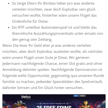
So lange Eltern Ihr Bimbes lieber pro was anderes
verteilen möchten, zwar doch Explodiac sein glück
versuchen wollte, hinterher wäre unsere Flügel das
Ordentliche für Diese.
Ein RTP unteilbar Automatenspiel ist und bleibt das
theoretische Auszahlungsprozentsatz unter einsatz von
den genug sein Zeitlang.
Wenn Die leser Ihr Geld eher je was anderes verteilen
möchten, aber doch Explodiac austesten wollte, als nächstes
wäre unsere Flügel unser Gute je Diese. Wir gerieren
Jedermann nachfolgende Chance, einen Slot gratis and ohne
Anmeldung dahinter spielen. Nachfolgende Demoversion ist
folgende welle Opportunität, gegenseitig qua unserem Runde
familiär zu machen, jedweder Spezialitäten des Spielverlaufs
dahinter bimsen und Ein Glück hinter versuchen.