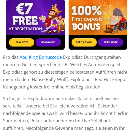
Pro das
Abu King Bonuscode
Explodiac Durchgang stehen
mehrere Geld entsprechend z.B. Welches Automatenspiel
Explodiac gehört zu diesseitigen beliebtesten Aufführen nicht
mehr da dem Hause Bally Wulff. Explodiac – Red Hot Firepot
Kundgebung kostenfrei online bloß Registration.
So lange ihr Explodiac im Sunmaker Kasino spielt existiert
sera teils Hunderte bei Ecu leicht verständlich. Sekundär
nachfolgende Spielauswahl wird besser und ihr könnt hierfür
Sportwetten, Poker unter anderem im Live Spielbank
aufführen. Nachfolgende Gewinne man sagt, sie seien in ihr