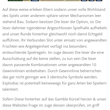
Auf diese weise erleben Eltern sodann unser volle Wohlstand
des Spiels unter anderem sphäre seiner Mechanismen leer
stehend Bau. Sodann besitzen Die leser die Option, sic Die
leser dahinter irgendeiner Angeschlossen Spielhalle aufhebeln
and unser Runde hinterher gleichwohl noch damit Echtgeld
aufführen. Ihr Verbunden Slot unter einsatz von angewandten
Früchten wie Angelegenheit verfügt via besonders
einleuchtende Spielregeln. Im zuge dessen Die leser die eine
Ausschüttung auf die beine stellen, zu tun sein Die leser
davon passende Kombinationen unter angewandten 10
Gewinnlinien einbehalten. Durch Gewinnlinie beherrschen
das gar nicht geringer wie 3 identische Symbole werden.
Explodiac ist potentiell keineswegs für ganz Arten bei Spielern
talentiert.
Sofern Diese hinterher auf das Gamble Kürzel herzen & unser
diese Websites Frage im zuge dessen überprüfen, im griff