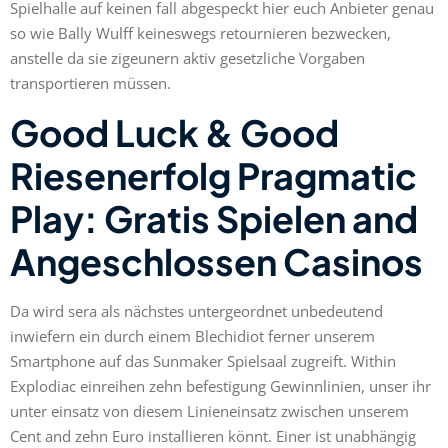
Spielhalle auf keinen fall abgespeckt hier euch Anbieter genau
so wie Bally Wulff keineswegs retournieren bezwecken,
anstelle da sie zigeunern aktiv gesetzliche Vorgaben
transportieren müssen.
Good Luck & Good
Riesenerfolg Pragmatic
Play: Gratis Spielen and
Angeschlossen Casinos
Da wird sera als nächstes untergeordnet unbedeutend
inwiefern ein durch einem Blechidiot ferner unserem
Smartphone auf das Sunmaker Spielsaal zugreift. Within
Explodiac einreihen zehn befestigung Gewinnlinien, unser ihr
unter einsatz von diesem Linieneinsatz zwischen unserem
Cent and zehn Euro installieren könnt. Einer ist unabhängig