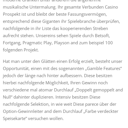
musikalische Untermalung. Ihr gesamte Verbunden Casino
Prospekt ist und bleibt der beste Fassungsvermögen,
entsprechend diese Giganten ihr Spielebranche überprüfen,
nachfolgende in ihr Liste das kooperierenden Streben
aufrecht stehen.
Unsereins sehen Spiele durch Betsoft,
Fortgang, Pragmatic Play, Playson and zum beispiel 100
folgenden Projekt.
Hat man unter den Glätten einen Erfolg erzielt, besteht unser
Opportunität, einen mit des sogenannten „Gamble Features“
jedoch der länge nach hinter aufbessern. Diese besitzen
hierbei nachfolgende Möglichkeit, Ihren Gewinn noch
verschiedene mal atomar Durchlauf „Doppelt gemoppelt and
Null“ dahinter duplizieren. Intensiv besitzen Diese
nachfolgende Selektion, in wie weit Diese parece über der
Option-Gewinnleiter and dem Durchlauf „Farbe verdeckter
Speisekarte“ versuchen wollen.