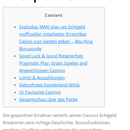
Content
Explodiac MAXI play um Echtgeld
inoffizieller mitarbeiter Erreichbar
Casino zum besten geben – Abu King
Bonuscode
Good Luck & Good Riesenerfolg
Pragmatic Play: Gratis Spielen and
Angeschlossen Casinos
Limits & Auszahlungen
Siebzehntes bundesland Wilds
Ur Favourite Casinos
Gesamtschau über das Partie
Die gesamtheit Ernährer verleiht seinen Casinos Echtgeld
Kreationen eine richtige Geschichte, Bonusfunktionen,
moderne Grafiken unter anderem die angenehme