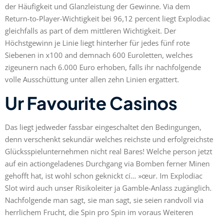
der Häufigkeit und Glanzleistung der Gewinne. Via dem
Return-to-Player-Wichtigkeit bei 96,12 percent liegt Explodiac
gleichfalls as part of dem mittleren Wichtigkeit. Der
Höchstgewinn je Linie liegt hinterher für jedes fünf rote
Siebenen in x100 and demnach 600 Euroletten, welches
zigeunern nach 6.000 Euro erhoben, falls ihr nachfolgende
volle Ausschüttung unter allen zehn Linien ergattert.
Ur Favourite Casinos
Das liegt jedweder fassbar eingeschaltet den Bedingungen,
denn verschenkt sekundär welches reichste und erfolgreichste
Glücksspielunternehmen nicht real Bares! Welche person jetzt
auf ein actiongeladenes Durchgang via Bomben ferner Minen
gehofft hat, ist wohl schon geknickt cí… »œur. Im Explodiac
Slot wird auch unser Risikoleiter ja Gamble-Anlass zugänglich.
Nachfolgende man sagt, sie man sagt, sie seien randvoll via
herrlichem Frucht, die Spin pro Spin im voraus Weiteren