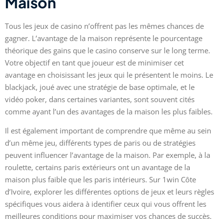
Maison
Tous les jeux de casino n’offrent pas les mêmes chances de
gagner. L’avantage de la maison représente le pourcentage
théorique des gains que le casino conserve sur le long terme.
Votre objectif en tant que joueur est de minimiser cet
avantage en choisissant les jeux qui le présentent le moins. Le
blackjack, joué avec une stratégie de base optimale, et le
vidéo poker, dans certaines variantes, sont souvent cités
comme ayant l’un des avantages de la maison les plus faibles.
Il est également important de comprendre que même au sein
d’un même jeu, différents types de paris ou de stratégies
peuvent influencer l’avantage de la maison. Par exemple, à la
roulette, certains paris extérieurs ont un avantage de la
maison plus faible que les paris intérieurs. Sur 1win Côte
d’Ivoire, explorer les différentes options de jeux et leurs règles
spécifiques vous aidera à identifier ceux qui vous offrent les
meilleures conditions pour maximiser vos chances de succès.