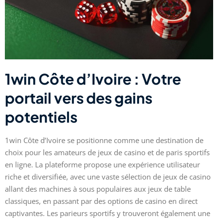
1win Côte d’Ivoire : Votre
portail vers des gains
potentiels
1win Côte d’Ivoire se positionne comme une destination de
choix pour les amateurs de jeux de casino et de paris sportifs
en ligne. La plateforme propose une expérience utilisateur
riche et diversifiée, avec une vaste sélection de jeux de casino
allant des machines à sous populaires aux jeux de table
classiques, en passant par des options de casino en direct
captivantes. Les parieurs sportifs y trouveront également une