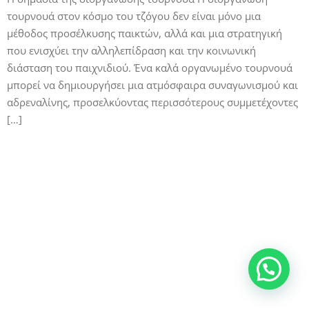
τουρνουά στον κόσμο του τζόγου δεν είναι μόνο μια
μέθοδος προσέλκυσης παικτών, αλλά και μια στρατηγική
που ενισχύει την αλληλεπίδραση και την κοινωνική
διάσταση του παιχνιδιού. Ένα καλά οργανωμένο τουρνουά
μπορεί να δημιουργήσει μια ατμόσφαιρα συναγωνισμού και
αδρεναλίνης, προσελκύοντας περισσότερους συμμετέχοντες
[…]