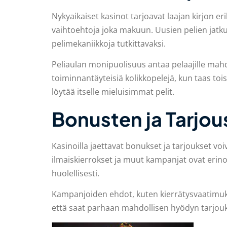
Nykyaikaiset kasinot tarjoavat laajan kirjon eril
vaihtoehtoja joka makuun. Uusien pelien jatku
pelimekaniikkoja tutkittavaksi.
Peliaulan monipuolisuus antaa pelaajille mahdo
toiminnantäyteisiä kolikkopelejä, kun taas toi
löytää itselle mieluisimmat pelit.
Bonusten ja Tarjo
Kasinoilla jaettavat bonukset ja tarjoukset vo
ilmaiskierrokset ja muut kampanjat ovat erin
huolellisesti.
Kampanjoiden ehdot, kuten kierrätysvaatimuks
että saat parhaan mahdollisen hyödyn tarjouks