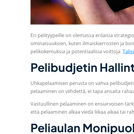
Eri pelityypeille on olemassa erilaisia strate
ominaisuuksien, kuten ilmaiskierrosten ja bon
pelikokemuksia ja potentiaalisia voittoja.
Tali
Pelibudjetin Hallin
Uhkapelaamisen perusta on vahva pelibudjetin ha
pelaaminen on viihdettä, ei tapa ansaita rahaa
Vastuullinen pelaaminen on ensiarvoisen tärkeä
että pelaaminen alkaa viedä liikaa aikaa tai ra
Peliaulan Monipuol