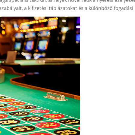
a speciális taktikái, amelyek növelhetik a nyerési esélyeket
zabályait, a kifizetési táblázatokat és a különböző fogadási