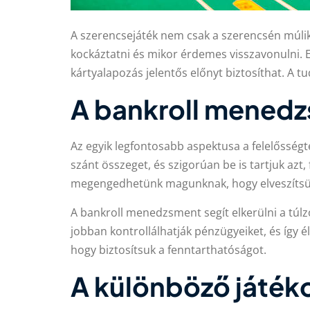
A szerencsejáték nem csak a szerencsén múlik
kockáztatni és mikor érdemes visszavonulni. Ez
kártyalapozás jelentős előnyt biztosíthat. A t
A bankroll mened
Az egyik legfontosabb aspektusa a felelősségt
szánt összeget, és szigorúan be is tartjuk azt
megengedhetünk magunknak, hogy elveszítsü
A bankroll menedzsment segít elkerülni a túlz
jobban kontrollálhatják pénzügyeiket, és így é
hogy biztosítsuk a fenntarthatóságot.
A különböző játéko