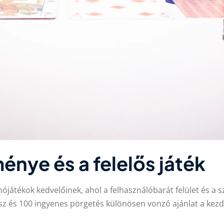
énye és a felelős játék
nójátékok kedvelőinek, ahol a felhasználóbarát felület és a s
sz és 100 ingyenes pörgetés különösen vonzó ajánlat a kez