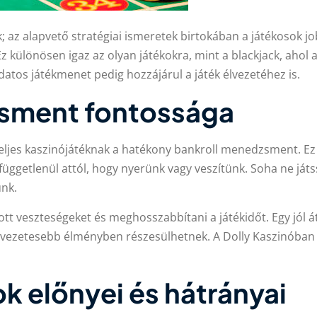
; az alapvető stratégiai ismeretek birtokában a játékosok 
 különösen igaz az olyan játékokra, mint a blackjack, ahol 
udatos játékmenet pedig hozzájárul a játék élvezetéhez is.
zsment fontossága
eljes kaszinójátéknak a hatékony bankroll menedzsment. Ez 
, függetlenül attól, hogy nyerünk vagy veszítünk. Soha ne já
nk.
ott veszteségeket és meghosszabbítani a játékidőt. Egy jól 
lvezetesebb élményben részesülhetnek. A Dolly Kaszinóban is 
k előnyei és hátrányai