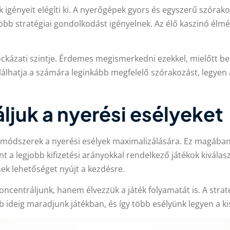
 igényeit elégíti ki. A nyerőgépek gyors és egyszerű szórak
, több stratégiai gondolkodást igényelnek. Az élő kaszinó él
ockázati szintje. Érdemes megismerkedni ezekkel, mielőtt b
lálhatja a számára leginkább megfelelő szórakozást, legyen
juk a nyerési esélyeket
 módszerek a nyerési esélyek maximalizálására. Ez magában f
a legjobb kifizetési arányokkal rendelkező játékok kiválaszt
k lehetőséget nyújt a kezdésre.
ncentráljunk, hanem élvezzük a játék folyamatát is. A str
 ideig maradjunk játékban, és így több esélyünk legyen a 