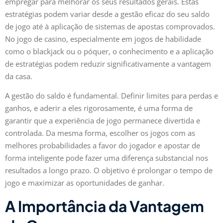
empregar para melhorar os seus resultados gerais. Estas
estratégias podem variar desde a gestão eficaz do seu saldo
de jogo até à aplicação de sistemas de apostas comprovados.
No jogo de casino, especialmente em jogos de habilidade
como o blackjack ou o póquer, o conhecimento e a aplicação
de estratégias podem reduzir significativamente a vantagem
da casa.
A gestão do saldo é fundamental. Definir limites para perdas e
ganhos, e aderir a eles rigorosamente, é uma forma de
garantir que a experiência de jogo permanece divertida e
controlada. Da mesma forma, escolher os jogos com as
melhores probabilidades a favor do jogador e apostar de
forma inteligente pode fazer uma diferença substancial nos
resultados a longo prazo. O objetivo é prolongar o tempo de
jogo e maximizar as oportunidades de ganhar.
A Importância da Vantagem