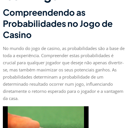
Compreendendo as
Probabilidades no Jogo de
Casino
No mundo do jogo de casino, as probabilidades são a base de
toda a experiência. Compreender estas probabilidades é
crucial para qualquer jogador que deseje não apenas divertir-
se, mas também maximizar os seus potenciais ganhos. As
probabilidades determinam a probabilidade de um
determinado resultado ocorrer num jogo, influenciando
diretamente o retorno esperado para o jogador e a vantagem
da casa.