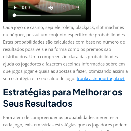
Cada jogo de casino, seja ele roleta, blackjack, slot machines
ou póquer, possui um conjunto específico de probabilidades.
Estas probabilidades são calculadas com base no número de
resultados possíveis e na forma como os prémios são
distribuídos. Uma compreensão clara das probabilidades
ajuda os jogadores a fazerem escolhas informadas sobre em
que jogos jogar e quais as apostas a fazer, otimizando assim a
sua estratégia e o seu saldo de jogo.
frankcasinoportugal.net
Estratégias para Melhorar os
Seus Resultados
Para além de compreender as probabilidades inerentes a
cada jogo, existem várias estratégias que os jogadores podem