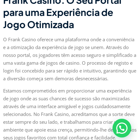
para uma Experiência de
Jogo Otimizada
O Frank Casino oferece uma plataforma onde a conveniência
e a otimização da experiência de jogo se unem. Através do
nosso portal, os jogadores têm acesso seguro e simplificado a
uma vasta gama de jogos de casino. O processo de registo e
login foi concebido para ser rápido e intuitivo, garantindo que
a diversão começa sem demoras desnecessárias.
Estamos comprometidos em proporcionar uma experiência
de jogo onde as suas chances de sucesso são maximizadas
através de uma interface amigável e jogos cuidadosamente
selecionados. No Frank Casino, acreditamos que a sorte deve
estar sempre do seu lado, e trabalhamos para criar um
ambiente que apoie essa crença, permitindo-lhe desfrutar dos
seus jogos favoritos com total confiança e facilidade.