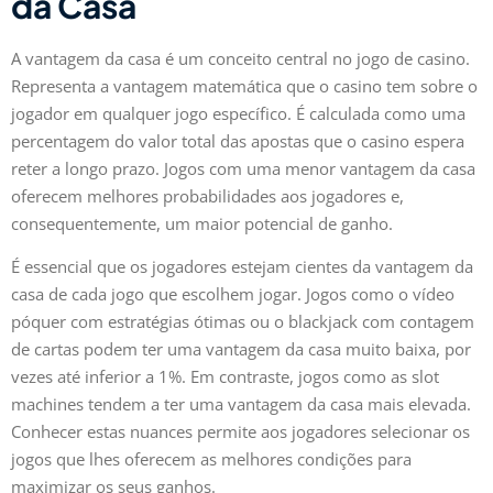
da Casa
A vantagem da casa é um conceito central no jogo de casino.
Representa a vantagem matemática que o casino tem sobre o
jogador em qualquer jogo específico. É calculada como uma
percentagem do valor total das apostas que o casino espera
reter a longo prazo. Jogos com uma menor vantagem da casa
oferecem melhores probabilidades aos jogadores e,
consequentemente, um maior potencial de ganho.
É essencial que os jogadores estejam cientes da vantagem da
casa de cada jogo que escolhem jogar. Jogos como o vídeo
póquer com estratégias ótimas ou o blackjack com contagem
de cartas podem ter uma vantagem da casa muito baixa, por
vezes até inferior a 1%. Em contraste, jogos como as slot
machines tendem a ter uma vantagem da casa mais elevada.
Conhecer estas nuances permite aos jogadores selecionar os
jogos que lhes oferecem as melhores condições para
maximizar os seus ganhos.