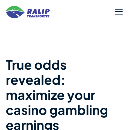
True odds
revealed:
maximize your
casino gambling
earnings