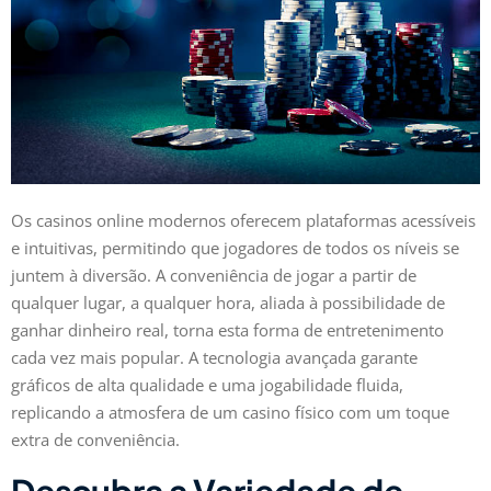
Os casinos online modernos oferecem plataformas acessíveis
e intuitivas, permitindo que jogadores de todos os níveis se
juntem à diversão. A conveniência de jogar a partir de
qualquer lugar, a qualquer hora, aliada à possibilidade de
ganhar dinheiro real, torna esta forma de entretenimento
cada vez mais popular. A tecnologia avançada garante
gráficos de alta qualidade e uma jogabilidade fluida,
replicando a atmosfera de um casino físico com um toque
extra de conveniência.
Descubra a Variedade de