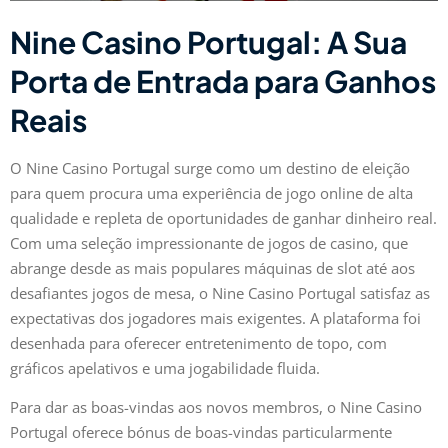
Nine Casino Portugal: A Sua
Porta de Entrada para Ganhos
Reais
O Nine Casino Portugal surge como um destino de eleição
para quem procura uma experiência de jogo online de alta
qualidade e repleta de oportunidades de ganhar dinheiro real.
Com uma seleção impressionante de jogos de casino, que
abrange desde as mais populares máquinas de slot até aos
desafiantes jogos de mesa, o Nine Casino Portugal satisfaz as
expectativas dos jogadores mais exigentes. A plataforma foi
desenhada para oferecer entretenimento de topo, com
gráficos apelativos e uma jogabilidade fluida.
Para dar as boas-vindas aos novos membros, o Nine Casino
Portugal oferece bónus de boas-vindas particularmente