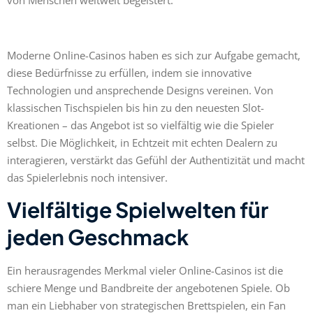
von Menschen weltweit begeistert.
Moderne Online-Casinos haben es sich zur Aufgabe gemacht,
diese Bedürfnisse zu erfüllen, indem sie innovative
Technologien und ansprechende Designs vereinen. Von
klassischen Tischspielen bis hin zu den neuesten Slot-
Kreationen – das Angebot ist so vielfältig wie die Spieler
selbst. Die Möglichkeit, in Echtzeit mit echten Dealern zu
interagieren, verstärkt das Gefühl der Authentizität und macht
das Spielerlebnis noch intensiver.
Vielfältige Spielwelten für
jeden Geschmack
Ein herausragendes Merkmal vieler Online-Casinos ist die
schiere Menge und Bandbreite der angebotenen Spiele. Ob
man ein Liebhaber von strategischen Brettspielen, ein Fan