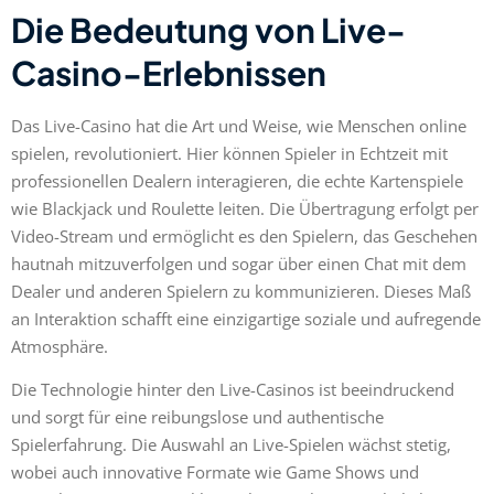
Die Bedeutung von Live-
Casino-Erlebnissen
Das Live-Casino hat die Art und Weise, wie Menschen online
spielen, revolutioniert. Hier können Spieler in Echtzeit mit
professionellen Dealern interagieren, die echte Kartenspiele
wie Blackjack und Roulette leiten. Die Übertragung erfolgt per
Video-Stream und ermöglicht es den Spielern, das Geschehen
hautnah mitzuverfolgen und sogar über einen Chat mit dem
Dealer und anderen Spielern zu kommunizieren. Dieses Maß
an Interaktion schafft eine einzigartige soziale und aufregende
Atmosphäre.
Die Technologie hinter den Live-Casinos ist beeindruckend
und sorgt für eine reibungslose und authentische
Spielerfahrung. Die Auswahl an Live-Spielen wächst stetig,
wobei auch innovative Formate wie Game Shows und