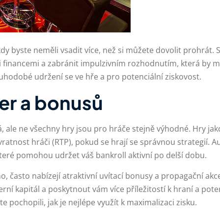
Nikdy byste neměli vsadit více, než si můžete dovolit prohrá
financemi a zabránit impulzivním rozhodnutím, která by mo
uhodobé udržení se ve hře a pro potenciální ziskovost.
er a bonusů
, ale ne všechny hry jsou pro hráče stejně výhodné. Hry jak
ratnost hráči (RTP), pokud se hrají se správnou strategií. 
eré pomohou udržet váš bankroll aktivní po delší dobu.
ino, často nabízejí atraktivní uvítací bonusy a propagační ak
ní kapitál a poskytnout vám více příležitostí k hraní a pote
pochopili, jak je nejlépe využít k maximalizaci zisku.