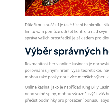
Důležitou součástí je také řízení bankrollu. 
limitu vám pomůže udržet kontrolu nad svými 
správa vašich prostředků je základem pro dlo
Výběr správných h
Rozmanitost her v online kasinech je obrovská
porovnání s jinými hrami vyšší teoretickou náv
mohou také poskytnout více menších výher, kt
Online kasina, jako je například King Billy Cas
nebo volné spiny, mohou výrazně zvýšit váš her
přečíst podmínky pro prosázení bonusu, abyste 