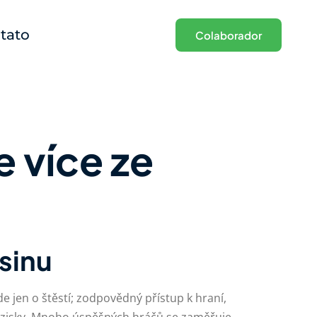
tato
Colaborador
e více ze
asinu
jde jen o štěstí; zodpovědný přístup k hraní,