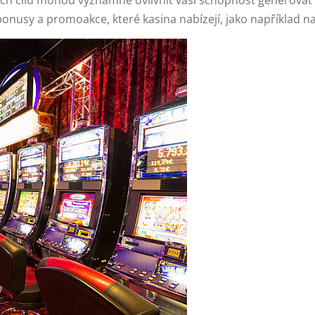
kých cílů mohou významně ovlivnit vaši schopnost generova
bonusy a promoakce, které kasina nabízejí, jako například n