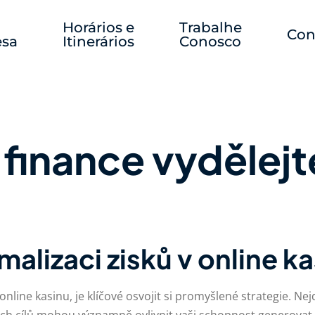
Horários e
Trabalhe
Con
sa
Itinerários
Conosco
finance vydělejt
alizaci zisků v online k
 online kasinu, je klíčové osvojit si promyšlené strategie. Ne