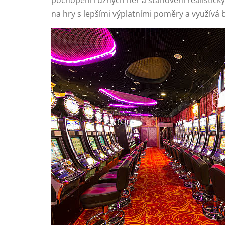
pochopení různých her a stanovení realistic
na hry s lepšími výplatními poměry a využívá 