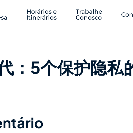
Horários e
Trabalhe
Con
sa
Itinerários
Conosco
代：5个保护隐私
ntário