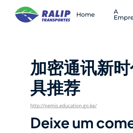
A
Home
Empre
加密通讯新时
具推荐
http://nemis.education.go.ke/
Deixe um come