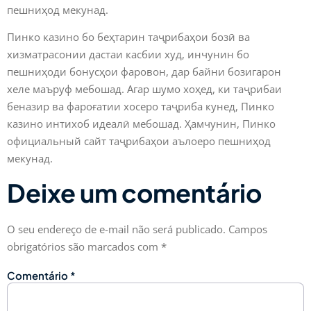
пешниҳод мекунад.
Пинко казино бо беҳтарин таҷрибаҳои бозӣ ва
хизматрасонии дастаи касбии худ, инчунин бо
пешниҳоди бонусҳои фаровон, дар байни бозигарон
хеле маъруф мебошад. Агар шумо хоҳед, ки таҷрибаи
беназир ва фароғатии хосеро таҷриба кунед, Пинко
казино интихоб идеалӣ мебошад. Ҳамчунин, Пинко
официальный сайт таҷрибаҳои аълоеро пешниҳод
мекунад.
Deixe um comentário
O seu endereço de e-mail não será publicado.
Campos
obrigatórios são marcados com
*
Comentário
*