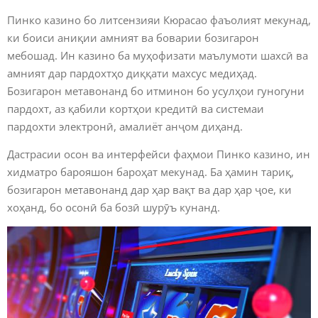
Пинко казино бо литсензияи Кюрасао фаъолият мекунад,
ки боиси аниқии амният ва боварии бозигарон
мебошад. Ин казино ба муҳофизати маълумоти шахсӣ ва
амният дар пардохтҳо диққати махсус медиҳад.
Бозигарон метавонанд бо итминон бо усулҳои гуногуни
пардохт, аз қабили кортҳои кредитӣ ва системаи
пардохти электронӣ, амалиёт анҷом диҳанд.
Дастрасии осон ва интерфейси фаҳмои Пинко казино, ин
хидматро барояшон бароҳат мекунад. Ба ҳамин тариқ,
бозигарон метавонанд дар ҳар вақт ва дар ҳар ҷое, ки
хоҳанд, бо осонӣ ба бозӣ шурӯъ кунанд.