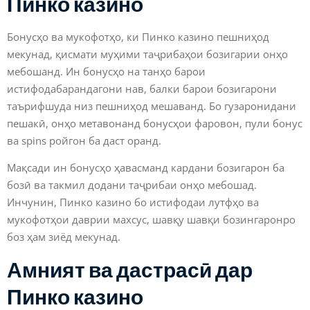
Пинко казино
Бонусҳо ва мукофотҳо, ки Пинко казино пешниҳод
мекунад, қисмати муҳими таҷрибаҳои бозигарии онҳо
мебошанд. Ин бонусҳо на танҳо барои
истифодабарандагони нав, балки барои бозигарони
таърифшуда низ пешниҳод мешаванд. Бо гузаронидани
пешакӣ, онҳо метавонанд бонусҳои фаровон, пули бонус
ва spins ройгон ба даст оранд.
Мақсади ин бонусҳо ҳавасманд кардани бозигарон ба
бозӣ ва такмил додани таҷрибаи онҳо мебошад.
Инчунин, Пинко казино бо истифодаи лутфҳо ва
мукофотҳои даврии махсус, шавқу шавқи бозингаронро
боз ҳам зиёд мекунад.
Амният ва дастрасӣ дар
Пинко казино