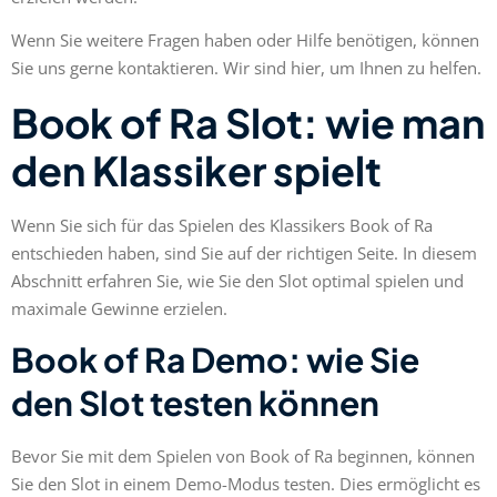
Wenn Sie weitere Fragen haben oder Hilfe benötigen, können
Sie uns gerne kontaktieren. Wir sind hier, um Ihnen zu helfen.
Book of Ra Slot: wie man
den Klassiker spielt
Wenn Sie sich für das Spielen des Klassikers Book of Ra
entschieden haben, sind Sie auf der richtigen Seite. In diesem
Abschnitt erfahren Sie, wie Sie den Slot optimal spielen und
maximale Gewinne erzielen.
Book of Ra Demo: wie Sie
den Slot testen können
Bevor Sie mit dem Spielen von Book of Ra beginnen, können
Sie den Slot in einem Demo-Modus testen. Dies ermöglicht es