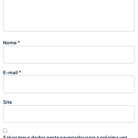
Nome
*
E-mail
*
Site
Salvar meus dados neste navegador para a próxima vez