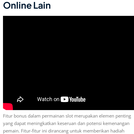
Online Lain
Fitur bonus dalam permainan slot merupakan elemen penting
yang dapat meningkatkan keseruan dan potensi kemenangan
pemain. Fitur-fitur ini dirancang untuk memberikan hadiah