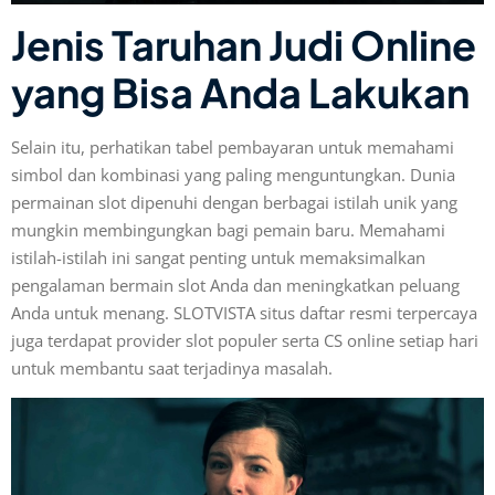
Jenis Taruhan Judi Online
yang Bisa Anda Lakukan
Selain itu, perhatikan tabel pembayaran untuk memahami
simbol dan kombinasi yang paling menguntungkan. Dunia
permainan slot dipenuhi dengan berbagai istilah unik yang
mungkin membingungkan bagi pemain baru. Memahami
istilah-istilah ini sangat penting untuk memaksimalkan
pengalaman bermain slot Anda dan meningkatkan peluang
Anda untuk menang. SLOTVISTA situs daftar resmi terpercaya
juga terdapat provider slot populer serta CS online setiap hari
untuk membantu saat terjadinya masalah.