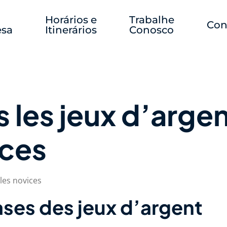
Horários e
Trabalhe
Con
sa
Itinerários
Conosco
 les jeux d’argen
ices
les novices
ses des jeux d’argent