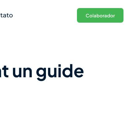
tato
Colaborador
t un guide