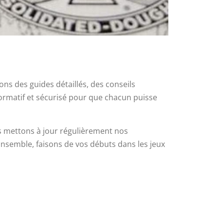
ns des guides détaillés, des conseils
formatif et sécurisé pour que chacun puisse
s mettons à jour régulièrement nos
Ensemble, faisons de vos débuts dans les jeux