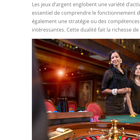
Les jeux d’argent englobent une variété d’activi
essentiel de comprendre le fonctionnement de 
également une stratégie ou des compétences p
intéressantes. Cette dualité fait la richesse d