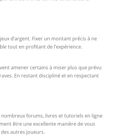
jeux d’argent. Fixer un montant précis à ne
le tout en profitant de l’expérience.
euvent amener certains à miser plus que prévu
ves. En restant discipliné et en respectant
nombreux forums, livres et tutoriels en ligne
lement être une excellente manière de vous
 des autres joueurs.