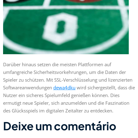
Darüber hinaus setzen die meisten Plattformen auf
umfangreiche Sicherheitsvorkehrungen, um die Daten der
Spieler zu schützen. Mit SSL-Verschlüsselung und lizenzierten
Softwareanwendungen
dewa4dku
wird sichergestellt, dass die
Nutzer ein sicheres Spielumfeld genießen können. Dies
ermutigt neue Spieler, sich anzumelden und die Faszination
des Glücksspiels im digitalen Zeitalter zu entdecken.
Deixe um comentário