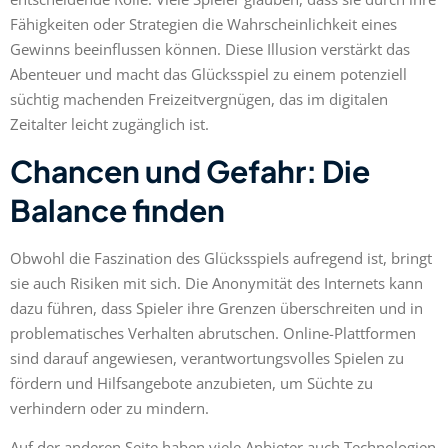
Fähigkeiten oder Strategien die Wahrscheinlichkeit eines
Gewinns beeinflussen können. Diese Illusion verstärkt das
Abenteuer und macht das Glücksspiel zu einem potenziell
süchtig machenden Freizeitvergnügen, das im digitalen
Zeitalter leicht zugänglich ist.
Chancen und Gefahr: Die
Balance finden
Obwohl die Faszination des Glücksspiels aufregend ist, bringt
sie auch Risiken mit sich. Die Anonymität des Internets kann
dazu führen, dass Spieler ihre Grenzen überschreiten und in
problematisches Verhalten abrutschen. Online-Plattformen
sind darauf angewiesen, verantwortungsvolles Spielen zu
fördern und Hilfsangebote anzubieten, um Süchte zu
verhindern oder zu mindern.
Auf der anderen Seite haben viele Anbieter auch Technologien