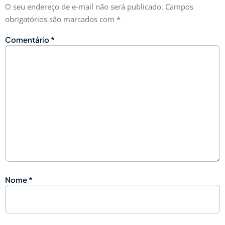
O seu endereço de e-mail não será publicado.
Campos
obrigatórios são marcados com
*
Comentário
*
Nome
*