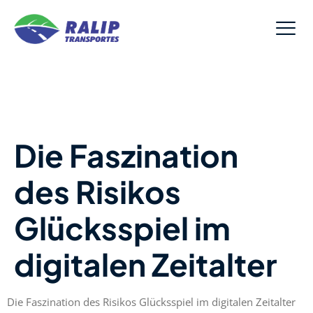
Die Faszination
des Risikos
Glücksspiel im
digitalen Zeitalter
Die Faszination des Risikos Glücksspiel im digitalen Zeitalter