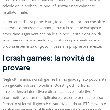
calcolo delle probabilità può influenzare notevolmente il
risultato finale.
La roulette, d’altra parte, è un gioco di pura fortuna che offre
diverse scommesse e varianti, tra cui la roulette europea e
americana. Ogni versione ha le sue peculiarità e opzioni di
scommessa, permettendo ai giocatori di personalizzare la
propria esperienza di gioco in base alle proprie preferenze.
I crash games: la novità da
provare
Negli ultimi anni, i crash games hanno guadagnato popolarità
tra i giocatori di casino online. Questi giochi offrono
un’esperienza interattiva e dinamica, dove l’obiettivo è
scommettere su un moltiplicatore crescente prima che esso
“crash” o si fermi. Il gioco è caratterizzato da un RTP elevato e
da diverse opzioni di difficoltà, permettendo ai giocatori di