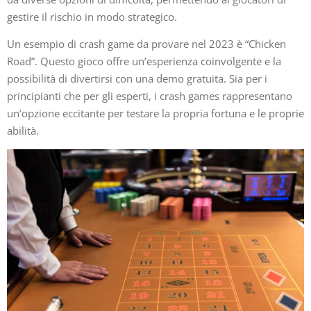
gestire il rischio in modo strategico.
Un esempio di crash game da provare nel 2023 è “Chicken
Road”. Questo gioco offre un’esperienza coinvolgente e la
possibilità di divertirsi con una demo gratuita. Sia per i
principianti che per gli esperti, i crash games rappresentano
un’opzione eccitante per testare la propria fortuna e le proprie
abilità.