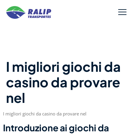
I migliori giochi da
casino da provare
nel
I migliori giochi da casino da provare nel
Introduzione ai giochi da