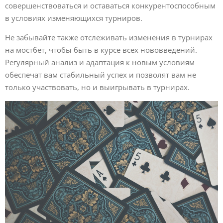
совершенствоваться и оставаться конкурентоспособным
в условиях изменяющихся турниров.
Не забывайте также отслеживать изменения в турнирах
на мостбет, чтобы быть в курсе всех нововведений.
Регулярный анализ и адаптация к новым условиям
обеспечат вам стабильный успех и позволят вам не
только участвовать, но и выигрывать в турнирах.