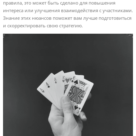
правила, это может быть сделано для повышения
интереса или улучшения взаимодействия с участниками.
Знание этих нюансов поможет вам лучше подготовиться
и скорректировать свою стратегию.