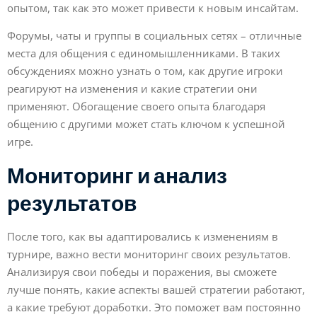
опытом, так как это может привести к новым инсайтам.
Форумы, чаты и группы в социальных сетях – отличные
места для общения с единомышленниками. В таких
обсуждениях можно узнать о том, как другие игроки
реагируют на изменения и какие стратегии они
применяют. Обогащение своего опыта благодаря
общению с другими может стать ключом к успешной
игре.
Мониторинг и анализ
результатов
После того, как вы адаптировались к изменениям в
турнире, важно вести мониторинг своих результатов.
Анализируя свои победы и поражения, вы сможете
лучше понять, какие аспекты вашей стратегии работают,
а какие требуют доработки. Это поможет вам постоянно