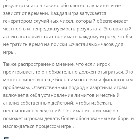
результаты игр в казино абсолютно случайны и не
зависят от времени. Каждая игра запускается
генератором случайных чисел, который обеспечивает
честность и непредсказуемость результата. Это важный
аспект, который стоит понимать каждому игроку, чтобы
не тратить время на поиски «счастливых» часов для
игры.
Также распространено мнение, что если игрок
проигрывает, то он обязательно должен отыграться. Это
может привести к еще большим потерям и финансовым
проблемам. Ответственный подход к азартным играм
включает в себя установление лимитов и честный
анализ собственных действий, чтобы избежать
негативных последствий. Понимание этих мифов
поможет игрокам делать более обоснованные выборы и
наслаждаться процессом игры.