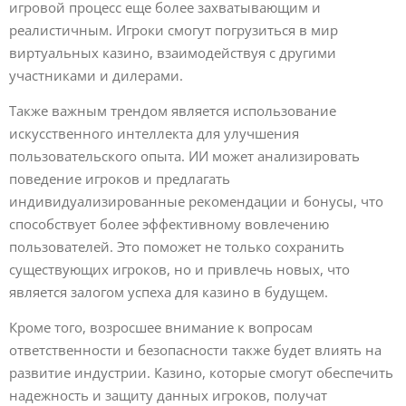
игровой процесс еще более захватывающим и
реалистичным. Игроки смогут погрузиться в мир
виртуальных казино, взаимодействуя с другими
участниками и дилерами.
Также важным трендом является использование
искусственного интеллекта для улучшения
пользовательского опыта. ИИ может анализировать
поведение игроков и предлагать
индивидуализированные рекомендации и бонусы, что
способствует более эффективному вовлечению
пользователей. Это поможет не только сохранить
существующих игроков, но и привлечь новых, что
является залогом успеха для казино в будущем.
Кроме того, возросшее внимание к вопросам
ответственности и безопасности также будет влиять на
развитие индустрии. Казино, которые смогут обеспечить
надежность и защиту данных игроков, получат