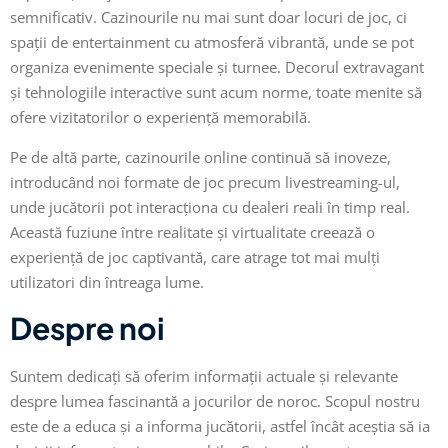
semnificativ. Cazinourile nu mai sunt doar locuri de joc, ci
spații de entertainment cu atmosferă vibrantă, unde se pot
organiza evenimente speciale și turnee. Decorul extravagant
și tehnologiile interactive sunt acum norme, toate menite să
ofere vizitatorilor o experiență memorabilă.
Pe de altă parte, cazinourile online continuă să inoveze,
introducând noi formate de joc precum livestreaming-ul,
unde jucătorii pot interacționa cu dealeri reali în timp real.
Această fuziune între realitate și virtualitate creează o
experiență de joc captivantă, care atrage tot mai mulți
utilizatori din întreaga lume.
Despre noi
Suntem dedicați să oferim informații actuale și relevante
despre lumea fascinantă a jocurilor de noroc. Scopul nostru
este de a educa și a informa jucătorii, astfel încât aceștia să ia