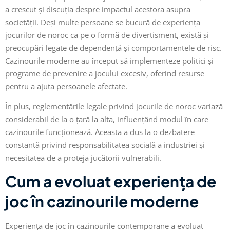
a crescut și discuția despre impactul acestora asupra
societății. Deși multe persoane se bucură de experiența
jocurilor de noroc ca pe o formă de divertisment, există și
preocupări legate de dependență și comportamentele de risc.
Cazinourile moderne au început să implementeze politici și
programe de prevenire a jocului excesiv, oferind resurse
pentru a ajuta persoanele afectate.
În plus, reglementările legale privind jocurile de noroc variază
considerabil de la o țară la alta, influențând modul în care
cazinourile funcționează. Aceasta a dus la o dezbatere
constantă privind responsabilitatea socială a industriei și
necesitatea de a proteja jucătorii vulnerabili.
Cum a evoluat experiența de
joc în cazinourile moderne
Experiența de joc în cazinourile contemporane a evoluat